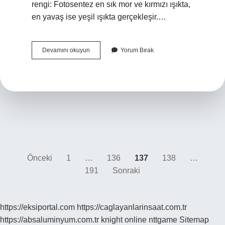
rengi: Fotosentez en sık mor ve kırmızı ışıkta,
en yavaş ise yeşil ışıkta gerçekleşir.…
Çevresel
Devamını okuyun
Yorum Bırak
Faktörler
Nelerdir
Biyoloji
Yazı
Önceki
1
…
136
137
138
…
191
Sonraki
sayfalaması
https://eksiportal.com
https://caglayanlarinsaat.com.tr
https://absaluminyum.com.tr
knight online
nttgame
Sitemap