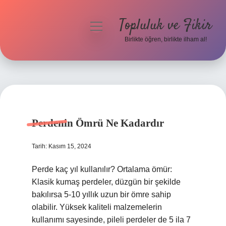
Topluluk ve Fikir
menüyü
aç
Birlikte öğren, birlikte ilham al!
Anasayfa
Gizlilik Politikası
Topluluk
Yasal Uyarı
ve
Perdenin Ömrü Ne Kadardır
Hakkımızda
Fikir
Tarih: Kasım 15, 2024
Yazılar
Perde kaç yıl kullanılır? Ortalama ömür:
Klasik kumaş perdeler, düzgün bir şekilde
bakılırsa 5-10 yıllık uzun bir ömre sahip
olabilir. Yüksek kaliteli malzemelerin
kullanımı sayesinde, pileli perdeler de 5 ila 7