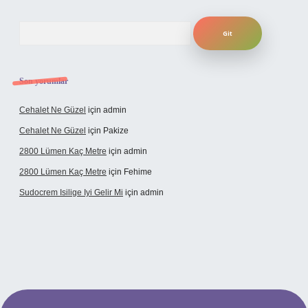
Arama
Son yorumlar
Cehalet Ne Güzel
için
admin
Cehalet Ne Güzel
için
Pakize
2800 Lümen Kaç Metre
için
admin
2800 Lümen Kaç Metre
için
Fehime
Sudocrem Isilige Iyi Gelir Mi
için
admin
grand opera bet giriş