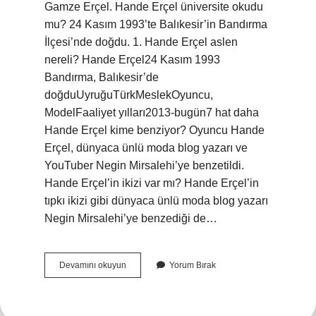
Gamze Erçel. Hande Erçel üniversite okudu
mu? 24 Kasım 1993’te Balıkesir’in Bandırma
İlçesi’nde doğdu. 1. Hande Erçel aslen
nereli? Hande Erçel24 Kasım 1993
Bandırma, Balıkesir’de
doğduUyruğuTürkMeslekOyuncu,
ModelFaaliyet yılları2013-bugün7 hat daha
Hande Erçel kime benziyor? Oyuncu Hande
Erçel, dünyaca ünlü moda blog yazarı ve
YouTuber Negin Mirsalehi’ye benzetildi.
Hande Erçel’in ikizi var mı? Hande Erçel’in
tıpkı ikizi gibi dünyaca ünlü moda blog yazarı
Negin Mirsalehi’ye benzediği de…
Hande
Devamını okuyun
Yorum Bırak
Erçel
Turk
Mu