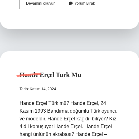
Selam
Devamını okuyun
Yorum Bırak
Vermek
Ve
Tazimde
Bulunmak
Gibi
Anlamlara
Gelen
Kelime
Nedir
Hande Erçel Turk Mu
Tarih: Kasım 14, 2024
Hande Erçel Türk mü? Hande Erçel, 24
Kasım 1993 Bandırma doğumlu Türk oyuncu
ve modeldir. Hande Erçel kaç dil biliyor? Kız
4 dil konuşuyor Hande Erçel. Hande Erçel
hangi ünlünün akrabası? Hande Erçel –