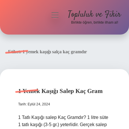
Topluluk ve Fikir
menüyü
aç
Birlikte öğren, birlikte ilham al!
Anasayfa
Gizlilik Politikası
Etiket:
1 yemek kaşığı salça kaç gramdır
Yasal Uyarı
Hakkımızda
1 Yemek Kaşığı Salep Kaç Gram
Tarih: Eylül 24, 2024
1 Tatlı Kaşığı salep Kaç Gramdır? 1 litre süte
1 tatlı kaşığı (3-5 gr.) yeterlidir. Gerçek salep