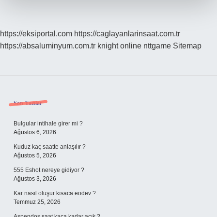
https://eksiportal.com
https://caglayanlarinsaat.com.tr
https://absaluminyum.com.tr
knight online
nttgame
Sitemap
Sidebar
Son Yazılar
Bulgular intihale girer mi ?
Ağustos 6, 2026
Kuduz kaç saatte anlaşılır ?
Ağustos 5, 2026
555 Eshot nereye gidiyor ?
Ağustos 3, 2026
Kar nasıl oluşur kısaca eodev ?
Temmuz 25, 2026
Aspendos saat kaça kadar açık ?