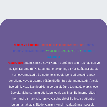
and opera bet giriş
Reklam ve İletişim:
E-mail:
backlinkpaneli@gmail.com
Teams:
forumhizmeti@gmail.com
Whatsapp: 0262 606 0 726
Telegram:
@karabul
Yasal Uyarı:
Sitemiz, 5651 Sayılı Kanun gereğince Bilgi Teknolojileri ve
İletişim Kurumu (BTK) tarafından onaylanmış bir Yer Sağlayıcı olarak
hizmet vermektedir. Bu nedenle, sitedeki içerikleri proaktif olarak
denetleme veya araştırma yükümlülüğümüz bulunmamaktadır. Ancak,
üyelerimiz yazdıkları içeriklerin sorumluluğunu taşımakta olup, siteye
üye olarak bu sorumluluğu kabul etmiş sayılırlar. Bu internet sitesi,
herhangi bir marka, kurum veya şahıs şirketi ile hiçbir bağlantısı
bulunmamaktadır. Sitede yalnızca kendi hazırladığımız makaleler