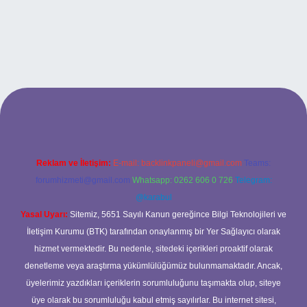
ş
Reklam ve İletişim:
E-mail:
backlinkpaneli@gmail.com
Teams:
forumhizmeti@gmail.com
Whatsapp: 0262 606 0 726
Telegram:
@karabul
Yasal Uyarı:
Sitemiz, 5651 Sayılı Kanun gereğince Bilgi Teknolojileri ve
İletişim Kurumu (BTK) tarafından onaylanmış bir Yer Sağlayıcı olarak
hizmet vermektedir. Bu nedenle, sitedeki içerikleri proaktif olarak
denetleme veya araştırma yükümlülüğümüz bulunmamaktadır. Ancak,
üyelerimiz yazdıkları içeriklerin sorumluluğunu taşımakta olup, siteye
üye olarak bu sorumluluğu kabul etmiş sayılırlar. Bu internet sitesi,