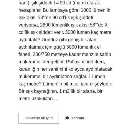
harfi) ışık şiddeti I = 90 cd (mum) olarak
hesaplanır. Bu lambaya göre: 1000 lümenlik
ışık akısı 58°’de 90 cd’lik ışık şiddeti
veriyorsa, 2800 lümenlik ışık akısı 58°’de X
cd’lik ışık şiddeti verir. 3000 lümen kaç metre
aydınlatır? Gündüz gibi geniş bir alanı
aydınlatmak için güçlü 3000 lümenlik el
feneri, 230/750 metreye kadar menzile sahip
mükemmel dengeli bir P50 ışını üretirken,
karanlığın her santimini kolayca aydınlatacak
mükemmel bir aydınlatma sağlar. 1 lümen
kaç metre? Lümen’in bilimsel tanımı şöyledir:
Bir ışık kaynağının, 1 m2’lik bir alana, bir
metre uzaklıktan…
2800
Devamını okuyun
8 Yorum
Lümen
Kaç