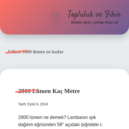
Topluluk ve Fikir
menüyü
aç
Birlikte öğren, birlikte ilham al!
Anasayfa
Gizlilik Politikası
Etiket:
1000 lümen ne kadar
Yasal Uyarı
Hakkımızda
2800 Lümen Kaç Metre
Tarih: Eylül 9, 2024
2800 lümen ne demek? Lambanın ışık
dağılım eğrisinden 58° açıdaki (eğrideki c