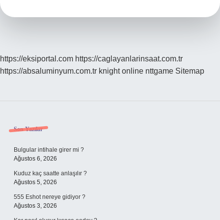
Metre
https://eksiportal.com
https://caglayanlarinsaat.com.tr
https://absaluminyum.com.tr
knight online
nttgame
Sitemap
Sidebar
Son Yazılar
Bulgular intihale girer mi ?
Ağustos 6, 2026
Kuduz kaç saatte anlaşılır ?
Ağustos 5, 2026
555 Eshot nereye gidiyor ?
Ağustos 3, 2026