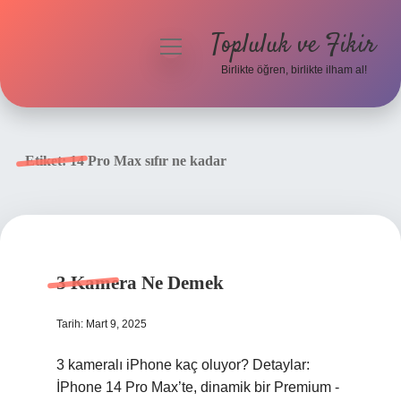
Topluluk ve Fikir
menüyü
aç
Birlikte öğren, birlikte ilham al!
Anasayfa
Gizlilik Politikası
Etiket:
14 Pro Max sıfır ne kadar
Yasal Uyarı
Hakkımızda
3 Kamera Ne Demek
Tarih: Mart 9, 2025
3 kameralı iPhone kaç oluyor? Detaylar:
İPhone 14 Pro Max’te, dinamik bir Premium -