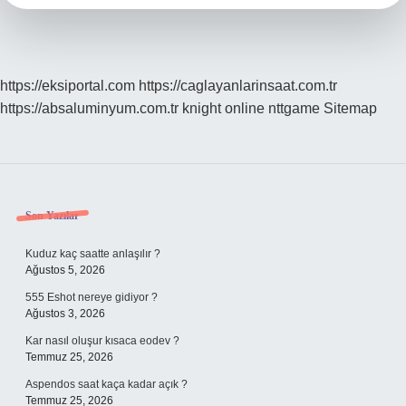
https://eksiportal.com
https://caglayanlarinsaat.com.tr
https://absaluminyum.com.tr
knight online
nttgame
Sitemap
Sidebar
Son Yazılar
Kuduz kaç saatte anlaşılır ?
Ağustos 5, 2026
555 Eshot nereye gidiyor ?
Ağustos 3, 2026
Kar nasıl oluşur kısaca eodev ?
Temmuz 25, 2026
Aspendos saat kaça kadar açık ?
Temmuz 25, 2026