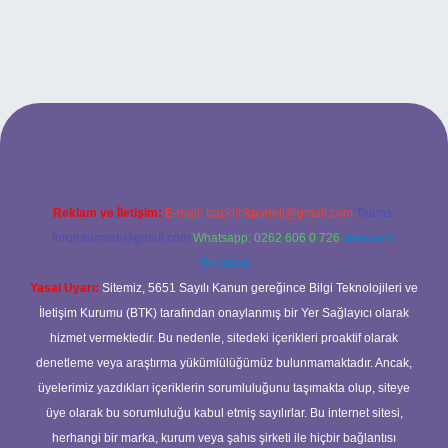
bet giriş
Reklam ve İletişim:
E-mail:
backlinkpaneli@gmail.com
Teams:
forumhizmeti@gmail.com
Whatsapp: 0262 606 0 726
Telegram:
@karabul
Yasal Uyarı:
Sitemiz, 5651 Sayılı Kanun gereğince Bilgi Teknolojileri ve
İletişim Kurumu (BTK) tarafından onaylanmış bir Yer Sağlayıcı olarak
hizmet vermektedir. Bu nedenle, sitedeki içerikleri proaktif olarak
denetleme veya araştırma yükümlülüğümüz bulunmamaktadır. Ancak,
üyelerimiz yazdıkları içeriklerin sorumluluğunu taşımakta olup, siteye
üye olarak bu sorumluluğu kabul etmiş sayılırlar. Bu internet sitesi,
herhangi bir marka, kurum veya şahıs şirketi ile hiçbir bağlantısı