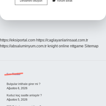
Kirli
Devamını okuyun
Yorum Bırak
Sakal
Boyu
Kaç
Cm
https://eksiportal.com
https://caglayanlarinsaat.com.tr
https://absaluminyum.com.tr
knight online
nttgame
Sitemap
Sidebar
Son Yazılar
Bulgular intihale girer mi ?
Ağustos 6, 2026
Kuduz kaç saatte anlaşılır ?
Ağustos 5, 2026