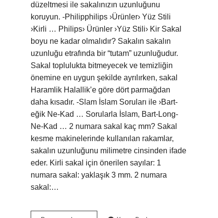
düzeltmesi ile sakalınızın uzunluğunu
koruyun. -Philipphilips ›Ürünler› Yüz Stili
›Kirli … Philips› Ürünler ›Yüz Stili› Kir Sakal
boyu ne kadar olmalıdır? Sakalın sakalın
uzunluğu etrafında bir “tutam” uzunluğudur.
Sakal toplulukta bitmeyecek ve temizliğin
önemine en uygun şekilde ayrılırken, sakal
Haramlik Halallik’e göre dört parmağdan
daha kısadır. -Slam İslam Soruları ile ›Bart-
eğik Ne-Kad … Sorularla İslam, Bart-Long-
Ne-Kad … 2 numara sakal kaç mm? Sakal
kesme makinelerinde kullanılan rakamlar,
sakalın uzunluğunu milimetre cinsinden ifade
eder. Kirli sakal için önerilen sayılar: 1
numara sakal: yaklaşık 3 mm. 2 numara
sakal:…