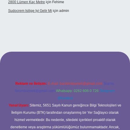
2800 Lümen Kaç Metre
için
Fehime
Sudocrem Isilige Iyi Gelir Mi
için
admin
nd opera bet giriş
Reklam ve İletişim:
E-mail:
backlinkpaneli@gmail.com
Teams:
forumhizmeti@gmail.com
Whatsapp: 0262 606 0 726
Telegram:
@karabul
Yasal Uyarı:
Sitemiz, 5651 Sayılı Kanun gereğince Bilgi Teknolojileri ve
İletişim Kurumu (BTK) tarafından onaylanmış bir Yer Sağlayıcı olarak
hizmet vermektedir. Bu nedenle, sitedeki içerikleri proaktif olarak
denetleme veya araştırma yükümlülüğümüz bulunmamaktadır. Ancak,