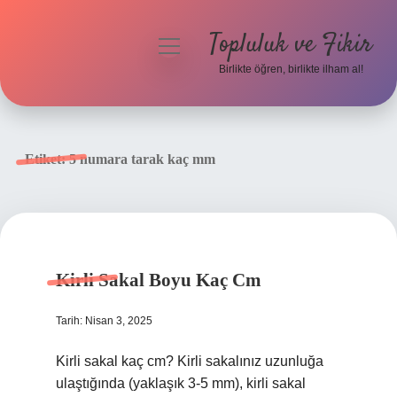
Topluluk ve Fikir
menüyü
aç
Birlikte öğren, birlikte ilham al!
Anasayfa
Gizlilik Politikası
Etiket:
5 numara tarak kaç mm
Yasal Uyarı
Hakkımızda
Kirli Sakal Boyu Kaç Cm
Tarih: Nisan 3, 2025
Kirli sakal kaç cm? Kirli sakalınız uzunluğa
ulaştığında (yaklaşık 3-5 mm), kirli sakal