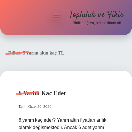
Topluluk ve Fikir
menüyü
aç
Birlikte öğren, birlikte ilham al!
Anasayfa
Gizlilik Politikası
Etiket:
5 yarım altın kaç TL
Yasal Uyarı
Hakkımızda
6 Yarim Kac Eder
Tarih: Ocak 26, 2025
6 yarım kaç eder? Yarım altın fiyatları anlık
olarak değişmektedir. Ancak 6 adet yarım