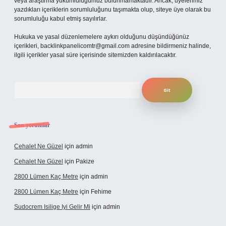
veya araştırma yükümlülüğümüz bulunmamaktadır. Ancak, üyelerimiz
yazdıkları içeriklerin sorumluluğunu taşımakta olup, siteye üye olarak bu
sorumluluğu kabul etmiş sayılırlar.
Hukuka ve yasal düzenlemelere aykırı olduğunu düşündüğünüz
içerikleri,
backlinkpanelicomtr@gmail.com
adresine bildirmeniz halinde,
ilgili içerikler yasal süre içerisinde sitemizden kaldırılacaktır.
Arama
Son yorumlar
Cehalet Ne Güzel
için
admin
Cehalet Ne Güzel
için
Pakize
2800 Lümen Kaç Metre
için
admin
2800 Lümen Kaç Metre
için
Fehime
Sudocrem Isilige Iyi Gelir Mi
için
admin