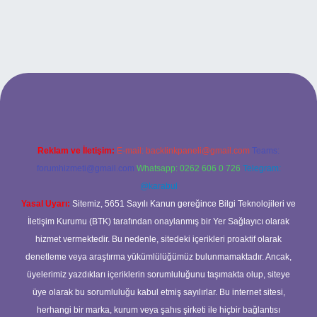
rand opera bet giriş
Reklam ve İletişim:
E-mail:
backlinkpaneli@gmail.com
Teams:
forumhizmeti@gmail.com
Whatsapp: 0262 606 0 726
Telegram:
@karabul
Yasal Uyarı:
Sitemiz, 5651 Sayılı Kanun gereğince Bilgi Teknolojileri ve
İletişim Kurumu (BTK) tarafından onaylanmış bir Yer Sağlayıcı olarak
hizmet vermektedir. Bu nedenle, sitedeki içerikleri proaktif olarak
denetleme veya araştırma yükümlülüğümüz bulunmamaktadır. Ancak,
üyelerimiz yazdıkları içeriklerin sorumluluğunu taşımakta olup, siteye
üye olarak bu sorumluluğu kabul etmiş sayılırlar. Bu internet sitesi,
herhangi bir marka, kurum veya şahıs şirketi ile hiçbir bağlantısı