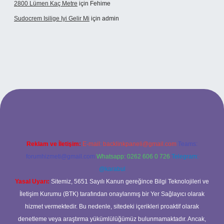
2800 Lümen Kaç Metre
için
Fehime
Sudocrem Isilige Iyi Gelir Mi
için
admin
and opera bet giriş
Reklam ve İletişim:
E-mail:
backlinkpaneli@gmail.com
Teams:
forumhizmeti@gmail.com
Whatsapp: 0262 606 0 726
Telegram:
@karabul
Yasal Uyarı:
Sitemiz, 5651 Sayılı Kanun gereğince Bilgi Teknolojileri ve
İletişim Kurumu (BTK) tarafından onaylanmış bir Yer Sağlayıcı olarak
hizmet vermektedir. Bu nedenle, sitedeki içerikleri proaktif olarak
denetleme veya araştırma yükümlülüğümüz bulunmamaktadır. Ancak,