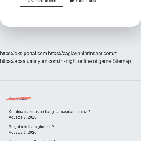
Oryalle
Devamını okuyun
Yorum Bırak
Yanan
Saça
Ne
Iyi
Gelir
https://eksiportal.com
https://caglayanlarinsaat.com.tr
https://absaluminyum.com.tr
knight online
nttgame
Sitemap
Sidebar
Son Yazılar
Kurutma makinesine hangi çamaşırlar atılmaz ?
Ağustos 7, 2026
Bulgular intihale girer mi ?
Ağustos 6, 2026