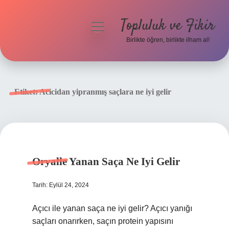
Topluluk ve Fikir
menüyü
aç
Birlikte öğren, birlikte ilham al!
Anasayfa
Gizlilik Politikası
Etiket:
Acicidan yipranmış saçlara ne iyi gelir
Yasal Uyarı
Hakkımızda
Oryalle Yanan Saça Ne Iyi Gelir
Tarih: Eylül 24, 2024
Açıcı ile yanan saça ne iyi gelir? Açıcı yanığı
saçları onarırken, saçın protein yapısını