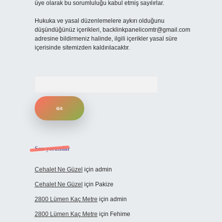
üye olarak bu sorumluluğu kabul etmiş sayılırlar.
Hukuka ve yasal düzenlemelere aykırı olduğunu
düşündüğünüz içerikleri,
backlinkpanelicomtr@gmail.com
adresine bildirmeniz halinde, ilgili içerikler yasal süre
içerisinde sitemizden kaldırılacaktır.
Arama
Son yorumlar
Cehalet Ne Güzel
için
admin
Cehalet Ne Güzel
için
Pakize
2800 Lümen Kaç Metre
için
admin
2800 Lümen Kaç Metre
için
Fehime