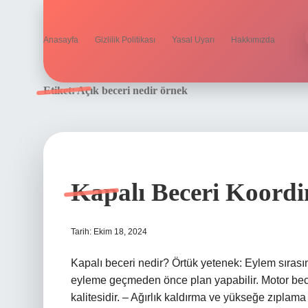
Anasayfa
Gizlilik Politikası
Yasal Uyarı
Hakkımızda
Etiket:
Açık beceri nedir örnek
Kapalı Beceri Koord
Tarih: Ekim 18, 2024
Kapalı beceri nedir? Örtük yetenek: Eylem sırasınd
eyleme geçmeden önce plan yapabilir. Motor becer
kalitesidir. – Ağırlık kaldırma ve yükseğe zıplam