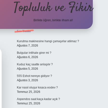
Topluluk ve Fikir
Birlikte öğren, birlikte ilham al!
Sidebar
Son Yazılar
grand oper
Kurutma makinesine hangi çamaşırlar atılmaz ?
Ağustos 7, 2026
Bulgular intihale girer mi ?
Ağustos 6, 2026
Kuduz kaç saatte anlaşılır ?
Ağustos 5, 2026
555 Eshot nereye gidiyor ?
Ağustos 3, 2026
Kar nasıl oluşur kısaca eodev ?
Temmuz 25, 2026
Aspendos saat kaça kadar açık ?
Temmuz 25, 2026