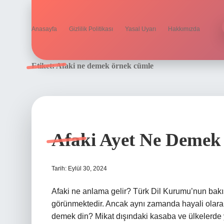
Anasayfa
Gizlilik Politikası
Yasal Uyarı
Hakkımızda
Etiket:
Afaki ne demek örnek cümle
Afaki Ayet Ne Demek
Tarih: Eylül 30, 2024
Afaki ne anlama gelir? Türk Dil Kurumu’nun bakış
görünmektedir. Ancak aynı zamanda hayali olarak
demek din? Mikat dışındaki kasaba ve ülkelerde 