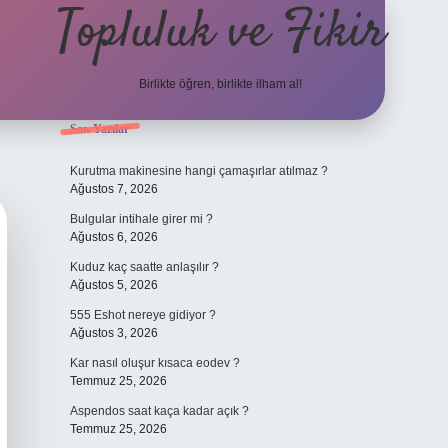
Topluluk ve Fikir
Birlikte öğren, birlikte ilham al!
Sidebar
Son Yazılar
grand opera be
Kurutma makinesine hangi çamaşırlar atılmaz ?
Ağustos 7, 2026
Bulgular intihale girer mi ?
Ağustos 6, 2026
Kuduz kaç saatte anlaşılır ?
Ağustos 5, 2026
555 Eshot nereye gidiyor ?
Ağustos 3, 2026
Kar nasıl oluşur kısaca eodev ?
Temmuz 25, 2026
Aspendos saat kaça kadar açık ?
Temmuz 25, 2026