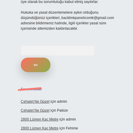
üye olarak bu sorumluluğu kabul etmiş sayılırlar.
Hukuka ve yasal düzenlemelere aykırı olduğunu
düşündüğünüz içerikleri,
backlinkpanelicomtr@gmail.com
adresine bildirmeniz halinde, ilgili içerikler yasal süre
içerisinde sitemizden kaldırılacaktır.
Arama
Son yorumlar
Cehalet Ne Güzel
için
admin
Cehalet Ne Güzel
için
Pakize
2800 Lümen Kaç Metre
için
admin
2800 Lümen Kaç Metre
için
Fehime