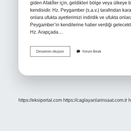
giden Afakîler için, geldikleri bölge veya ülkeye 
kendisidir. Hz. Peygamber (s.a.v.) tarafından kara
onlara ufukta ayetlerimizi indirdik ve ufukta onla
Peygamber’in kendilerine haber verdiği gelecektek
Hz. Arapçada…
Afaki
Devamını okuyun
Yorum Bırak
Ayet
Ne
Demek
https://eksiportal.com
https://caglayanlarinsaat.com.tr
h