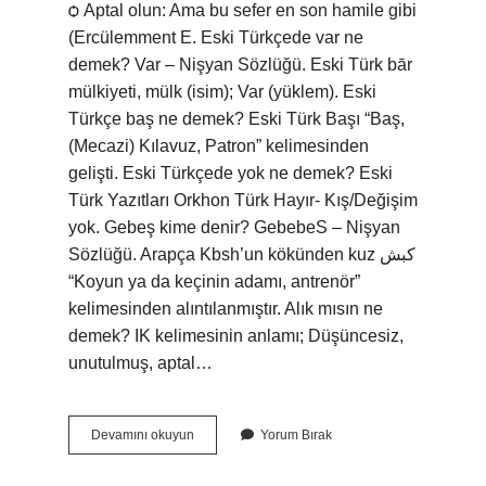
ѻ Aptal olun: Ama bu sefer en son hamile gibi
(Ercülemment E. Eski Türkçede var ne
demek? Var – Nişyan Sözlüğü. Eski Türk bār
mülkiyeti, mülk (isim); Var (yüklem). Eski
Türkçe baş ne demek? Eski Türk Başı “Baş,
(Mecazi) Kılavuz, Patron” kelimesinden
gelişti. Eski Türkçede yok ne demek? Eski
Türk Yazıtları Orkhon Türk Hayır- Kış/Değişim
yok. Gebeş kime denir? GebebeS – Nişyan
Sözlüğü. Arapça Kbsh’un kökünden kuz كبش
“Koyun ya da keçinin adamı, antrenör”
kelimesinden alıntılanmıştır. Alık mısın ne
demek? IK kelimesinin anlamı; Düşüncesiz,
unutulmuş, aptal…
Gebeş
Devamını okuyun
Yorum Bırak
Eski
Türkçede