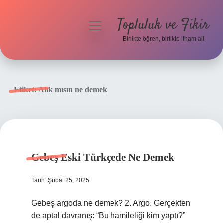
Topluluk ve Fikir
menüyü
aç
Birlikte öğren, birlikte ilham al!
Anasayfa
Gizlilik Politikası
Etiket:
Alık mısın ne demek
Yasal Uyarı
Hakkımızda
Gebeş Eski Türkçede Ne Demek
Tarih: Şubat 25, 2025
Gebeş argoda ne demek? 2. Argo. Gerçekten
de aptal davranış: “Bu hamileliği kim yaptı?”