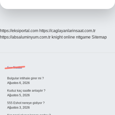
Ne
Demek
https://eksiportal.com
https://caglayanlarinsaat.com.tr
https://absaluminyum.com.tr
knight online
nttgame
Sitemap
Sidebar
Son Yazılar
Bulgular intihale girer mi ?
Ağustos 6, 2026
Kuduz kaç saatte anlaşılır ?
Ağustos 5, 2026
555 Eshot nereye gidiyor ?
Ağustos 3, 2026