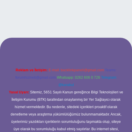
rand opera bet giriş
Reklam ve İletişim:
E-mail:
backlinkpaneli@gmail.com
Teams:
forumhizmeti@gmail.com
Whatsapp: 0262 606 0 726
Telegram:
@karabul
Yasal Uyarı:
Sitemiz, 5651 Sayılı Kanun gereğince Bilgi Teknolojileri ve
İletişim Kurumu (BTK) tarafından onaylanmış bir Yer Sağlayıcı olarak
hizmet vermektedir. Bu nedenle, sitedeki içerikleri proaktif olarak
denetleme veya araştırma yükümlülüğümüz bulunmamaktadır. Ancak,
üyelerimiz yazdıkları içeriklerin sorumluluğunu taşımakta olup, siteye
üye olarak bu sorumluluğu kabul etmiş sayılırlar. Bu internet sitesi,