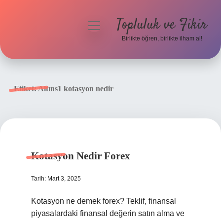
Topluluk ve Fikir
menüyü
aç
Birlikte öğren, birlikte ilham al!
Anasayfa
Gizlilik Politikası
Etiket:
Altıns1 kotasyon nedir
Yasal Uyarı
Hakkımızda
Kotasyon Nedir Forex
Tarih: Mart 3, 2025
Kotasyon ne demek forex? Teklif, finansal
piyasalardaki finansal değerin satın alma ve