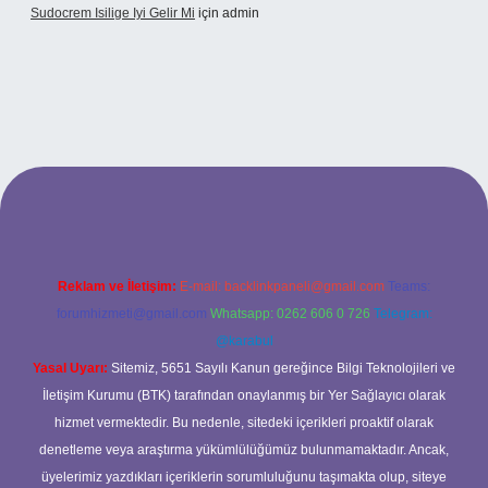
Sudocrem Isilige Iyi Gelir Mi
için
admin
grand opera bet giriş
Reklam ve İletişim:
E-mail:
backlinkpaneli@gmail.com
Teams:
forumhizmeti@gmail.com
Whatsapp: 0262 606 0 726
Telegram:
@karabul
Yasal Uyarı:
Sitemiz, 5651 Sayılı Kanun gereğince Bilgi Teknolojileri ve
İletişim Kurumu (BTK) tarafından onaylanmış bir Yer Sağlayıcı olarak
hizmet vermektedir. Bu nedenle, sitedeki içerikleri proaktif olarak
denetleme veya araştırma yükümlülüğümüz bulunmamaktadır. Ancak,
üyelerimiz yazdıkları içeriklerin sorumluluğunu taşımakta olup, siteye