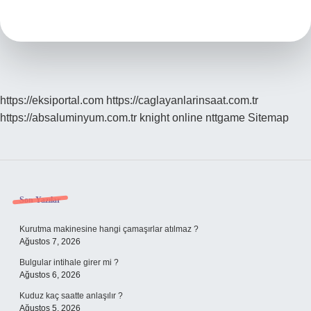
Forex
https://eksiportal.com
https://caglayanlarinsaat.com.tr
https://absaluminyum.com.tr
knight online
nttgame
Sitemap
Sidebar
Son Yazılar
Kurutma makinesine hangi çamaşırlar atılmaz ?
Ağustos 7, 2026
Bulgular intihale girer mi ?
Ağustos 6, 2026
Kuduz kaç saatte anlaşılır ?
Ağustos 5, 2026