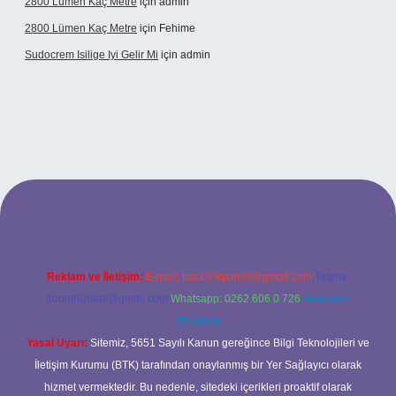
2800 Lümen Kaç Metre
için
admin
2800 Lümen Kaç Metre
için
Fehime
Sudocrem Isilige Iyi Gelir Mi
için
admin
and opera bet giriş
Reklam ve İletişim:
E-mail:
backlinkpaneli@gmail.com
Teams:
forumhizmeti@gmail.com
Whatsapp: 0262 606 0 726
Telegram:
@karabul
Yasal Uyarı:
Sitemiz, 5651 Sayılı Kanun gereğince Bilgi Teknolojileri ve
İletişim Kurumu (BTK) tarafından onaylanmış bir Yer Sağlayıcı olarak
hizmet vermektedir. Bu nedenle, sitedeki içerikleri proaktif olarak