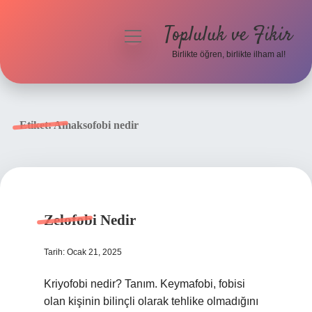
Topluluk ve Fikir
menüyü
aç
Birlikte öğren, birlikte ilham al!
Anasayfa
Gizlilik Politikası
Etiket:
Amaksofobi nedir
Yasal Uyarı
Hakkımızda
Zelofobi Nedir
Tarih: Ocak 21, 2025
Kriyofobi nedir? Tanım. Keymafobi, fobisi
olan kişinin bilinçli olarak tehlike olmadığını