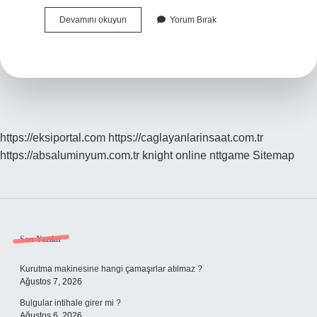
Zelofobi
Devamını okuyun
Yorum Bırak
Nedir
https://eksiportal.com
https://caglayanlarinsaat.com.tr
https://absaluminyum.com.tr
knight online
nttgame
Sitemap
Sidebar
Son Yazılar
Kurutma makinesine hangi çamaşırlar atılmaz ?
Ağustos 7, 2026
Bulgular intihale girer mi ?
Ağustos 6, 2026