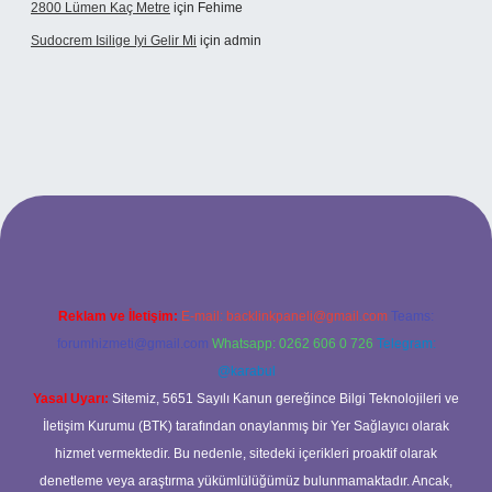
2800 Lümen Kaç Metre
için
Fehime
Sudocrem Isilige Iyi Gelir Mi
için
admin
rand opera bet giriş
Reklam ve İletişim:
E-mail:
backlinkpaneli@gmail.com
Teams:
forumhizmeti@gmail.com
Whatsapp: 0262 606 0 726
Telegram:
@karabul
Yasal Uyarı:
Sitemiz, 5651 Sayılı Kanun gereğince Bilgi Teknolojileri ve
İletişim Kurumu (BTK) tarafından onaylanmış bir Yer Sağlayıcı olarak
hizmet vermektedir. Bu nedenle, sitedeki içerikleri proaktif olarak
denetleme veya araştırma yükümlülüğümüz bulunmamaktadır. Ancak,