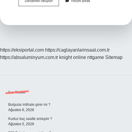
Antlaşma
Devamını okuyun
Yorum Bırak
Mı
Anlaşma
Mı
https://eksiportal.com
https://caglayanlarinsaat.com.tr
https://absaluminyum.com.tr
knight online
nttgame
Sitemap
Sidebar
Son Yazılar
Bulgular intihale girer mi ?
Ağustos 6, 2026
Kuduz kaç saatte anlaşılır ?
Ağustos 5, 2026