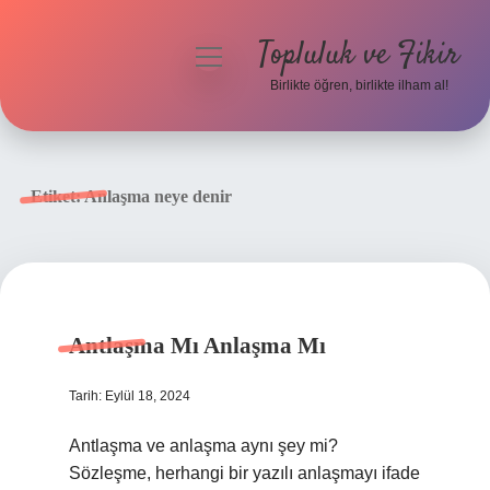
Topluluk ve Fikir
menüyü
aç
Birlikte öğren, birlikte ilham al!
Anasayfa
Gizlilik Politikası
Etiket:
Anlaşma neye denir
Yasal Uyarı
Hakkımızda
Antlaşma Mı Anlaşma Mı
Tarih: Eylül 18, 2024
Antlaşma ve anlaşma aynı şey mi?
Sözleşme, herhangi bir yazılı anlaşmayı ifade