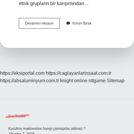
etnik grupların bir karışımından…
Arjantin
Devamını okuyun
Yorum Bırak
Neyle
Meşhur
https://eksiportal.com
https://caglayanlarinsaat.com.tr
https://absaluminyum.com.tr
knight online
nttgame
Sitemap
Sidebar
Son Yazılar
Kurutma makinesine hangi çamaşırlar atılmaz ?