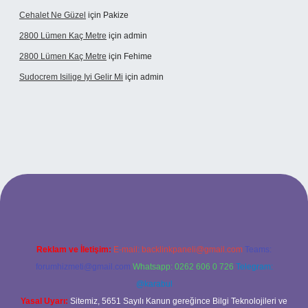
Cehalet Ne Güzel
için
Pakize
2800 Lümen Kaç Metre
için
admin
2800 Lümen Kaç Metre
için
Fehime
Sudocrem Isilige Iyi Gelir Mi
için
admin
rand opera bet giriş
Reklam ve İletişim:
E-mail:
backlinkpaneli@gmail.com
Teams:
forumhizmeti@gmail.com
Whatsapp: 0262 606 0 726
Telegram:
@karabul
Yasal Uyarı:
Sitemiz, 5651 Sayılı Kanun gereğince Bilgi Teknolojileri ve