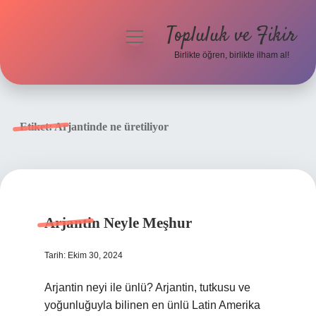
Topluluk ve Fikir
menüyü
aç
Birlikte öğren, birlikte ilham al!
Anasayfa
Gizlilik Politikası
Etiket:
Arjantinde ne üretiliyor
Yasal Uyarı
Hakkımızda
Arjantin Neyle Meşhur
Tarih: Ekim 30, 2024
Arjantin neyi ile ünlü? Arjantin, tutkusu ve
yoğunluğuyla bilinen en ünlü Latin Amerika