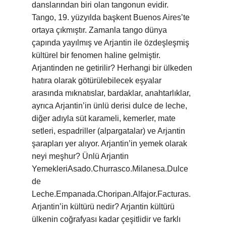
danslarından biri olan tangonun evidir.
Tango, 19. yüzyılda başkent Buenos Aires’te
ortaya çıkmıştır. Zamanla tango dünya
çapında yayılmış ve Arjantin ile özdeşleşmiş
kültürel bir fenomen haline gelmiştir.
Arjantinden ne getirilir? Herhangi bir ülkeden
hatıra olarak götürülebilecek eşyalar
arasında mıknatıslar, bardaklar, anahtarlıklar,
ayrıca Arjantin’in ünlü derisi dulce de leche,
diğer adıyla süt karameli, kemerler, mate
setleri, espadriller (alpargatalar) ve Arjantin
şarapları yer alıyor. Arjantin’in yemek olarak
neyi meşhur? Ünlü Arjantin
YemekleriAsado.Churrasco.Milanesa.Dulce
de
Leche.Empanada.Choripan.Alfajor.Facturas.
Arjantin’in kültürü nedir? Arjantin kültürü
ülkenin coğrafyası kadar çeşitlidir ve farklı