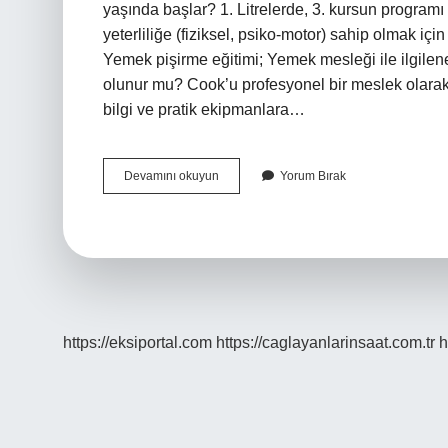
yaşında başlar? 1. Litrelerde, 3. kursun programı 
yeterliliğe (fiziksel, psiko-motor) sahip olmak içi
Yemek pişirme eğitimi; Yemek mesleği ile ilgilenen
olunur mu? Cook’u profesyonel bir meslek olarak
bilgi ve pratik ekipmanlara…
Aşçı
Devamını okuyun
Yorum Bırak
Olmak
Için
Yaş
Sınırı
Var
Mı
https://eksiportal.com
https://caglayanlarinsaat.com.tr
h