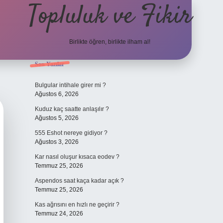
Topluluk ve Fikir
Birlikte öğren, birlikte ilham al!
Sidebar
Son Yazılar
grand oper
Bulgular intihale girer mi ?
Ağustos 6, 2026
Kuduz kaç saatte anlaşılır ?
Ağustos 5, 2026
555 Eshot nereye gidiyor ?
Ağustos 3, 2026
Kar nasıl oluşur kısaca eodev ?
Temmuz 25, 2026
Aspendos saat kaça kadar açık ?
Temmuz 25, 2026
Kas ağrısını en hızlı ne geçirir ?
Temmuz 24, 2026