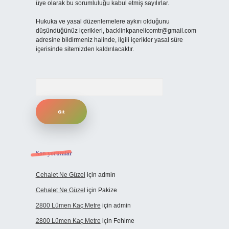
üye olarak bu sorumluluğu kabul etmiş sayılırlar.
Hukuka ve yasal düzenlemelere aykırı olduğunu
düşündüğünüz içerikleri,
backlinkpanelicomtr@gmail.com
adresine bildirmeniz halinde, ilgili içerikler yasal süre
içerisinde sitemizden kaldırılacaktır.
Arama
Son yorumlar
Cehalet Ne Güzel
için
admin
Cehalet Ne Güzel
için
Pakize
2800 Lümen Kaç Metre
için
admin
2800 Lümen Kaç Metre
için
Fehime