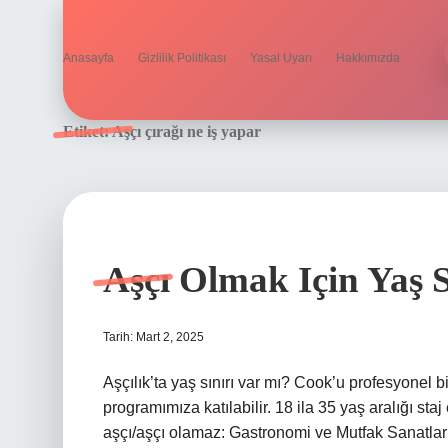
Anasayfa
Gizlilik Politikası
Yasal Uyarı
Hakkımızda
Etiket:
Aşçı çırağı ne iş yapar
Aşçı Olmak Için Yaş S
Tarih: Mart 2, 2025
Aşçılık’ta yaş sınırı var mı? Cook’u profesyonel
programımıza katılabilir. 18 ila 35 yaş aralığı staj
aşçı/aşçı olamaz: Gastronomi ve Mutfak Sanatlar