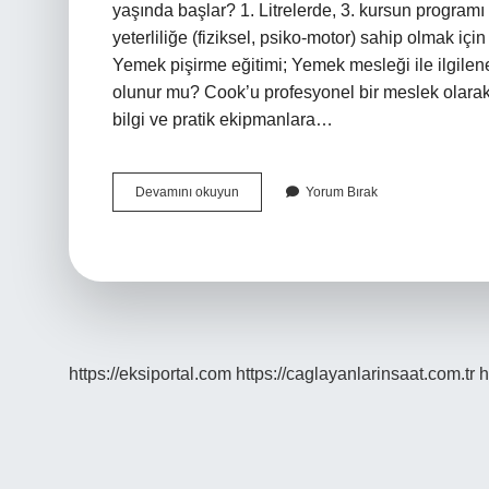
yaşında başlar? 1. Litrelerde, 3. kursun programı 
yeterliliğe (fiziksel, psiko-motor) sahip olmak içi
Yemek pişirme eğitimi; Yemek mesleği ile ilgilenen
olunur mu? Cook’u profesyonel bir meslek olarak
bilgi ve pratik ekipmanlara…
Aşçı
Devamını okuyun
Yorum Bırak
Olmak
Için
Yaş
Sınırı
Var
Mı
https://eksiportal.com
https://caglayanlarinsaat.com.tr
h