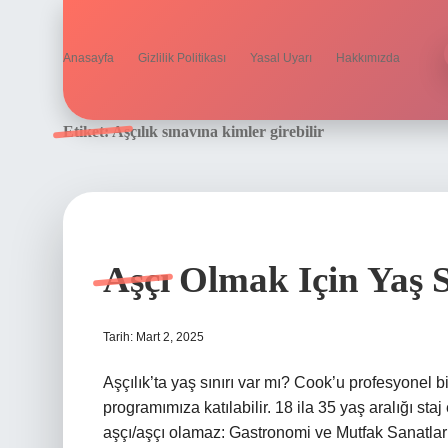
Anasayfa
Gizlilik Politikası
Yasal Uyarı
Hakkımızda
Etiket:
Aşçılık sınavına kimler girebilir
Aşçı Olmak Için Yaş S
Tarih: Mart 2, 2025
Aşçılık’ta yaş sınırı var mı? Cook’u profesyonel
programımıza katılabilir. 18 ila 35 yaş aralığı staj
aşçı/aşçı olamaz: Gastronomi ve Mutfak Sanatlar