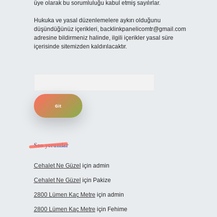
üye olarak bu sorumluluğu kabul etmiş sayılırlar.
Hukuka ve yasal düzenlemelere aykırı olduğunu
düşündüğünüz içerikleri,
backlinkpanelicomtr@gmail.com
adresine bildirmeniz halinde, ilgili içerikler yasal süre
içerisinde sitemizden kaldırılacaktır.
Arama
Son yorumlar
Cehalet Ne Güzel
için
admin
Cehalet Ne Güzel
için
Pakize
2800 Lümen Kaç Metre
için
admin
2800 Lümen Kaç Metre
için
Fehime