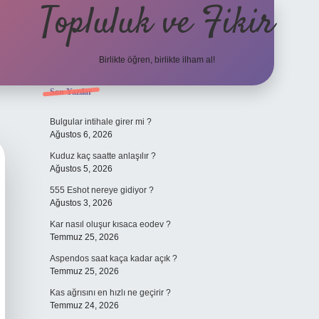
Topluluk ve Fikir
Birlikte öğren, birlikte ilham al!
Sidebar
Son Yazılar
grand oper
Bulgular intihale girer mi ?
Ağustos 6, 2026
Kuduz kaç saatte anlaşılır ?
Ağustos 5, 2026
555 Eshot nereye gidiyor ?
Ağustos 3, 2026
Kar nasıl oluşur kısaca eodev ?
Temmuz 25, 2026
Aspendos saat kaça kadar açık ?
Temmuz 25, 2026
Kas ağrısını en hızlı ne geçirir ?
Temmuz 24, 2026