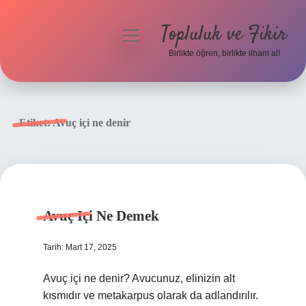
Topluluk ve Fikir
menüyü
aç
Birlikte öğren, birlikte ilham al!
Anasayfa
Gizlilik Politikası
Etiket:
Avuç içi ne denir
Yasal Uyarı
Hakkımızda
Avuç Içi Ne Demek
Tarih: Mart 17, 2025
Avuç içi ne denir? Avucunuz, elinizin alt
kısmıdır ve metakarpus olarak da adlandırılır.