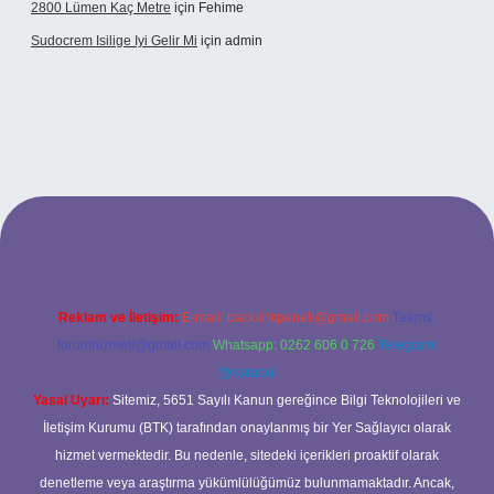
2800 Lümen Kaç Metre
için
Fehime
Sudocrem Isilige Iyi Gelir Mi
için
admin
rand opera bet giriş
Reklam ve İletişim:
E-mail:
backlinkpaneli@gmail.com
Teams:
forumhizmeti@gmail.com
Whatsapp: 0262 606 0 726
Telegram:
@karabul
Yasal Uyarı:
Sitemiz, 5651 Sayılı Kanun gereğince Bilgi Teknolojileri ve
İletişim Kurumu (BTK) tarafından onaylanmış bir Yer Sağlayıcı olarak
hizmet vermektedir. Bu nedenle, sitedeki içerikleri proaktif olarak
denetleme veya araştırma yükümlülüğümüz bulunmamaktadır. Ancak,