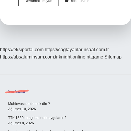
Avuç
Devamını okuyun
Yorum Bırak
Içi
Ne
Demek
https://eksiportal.com
https://caglayanlarinsaat.com.tr
https://absaluminyum.com.tr
knight online
nttgame
Sitemap
Sidebar
Son Yazılar
Muhtevası ne demek din ?
Ağustos 10, 2026
TTK 1530 hangi hallerde uygulanır ?
Ağustos 8, 2026