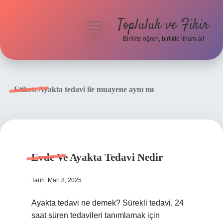
Topluluk ve Fikir
menüyü
aç
Birlikte öğren, birlikte ilham al!
Anasayfa
Gizlilik Politikası
Etiket:
Ayakta tedavi ile muayene aynı mı
Yasal Uyarı
Hakkımızda
Evde Ve Ayakta Tedavi Nedir
Tarih: Mart 8, 2025
Ayakta tedavi ne demek? Sürekli tedavi, 24
saat süren tedavileri tanımlamak için