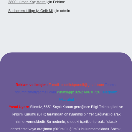
2800 Lümen Kaç Metre
için
Fehime
Sudocrem Isilige Iyi Gelir Mi
için
admin
rand opera bet giriş
Reklam ve İletişim:
E-mail:
backlinkpaneli@gmail.com
Teams:
forumhizmeti@gmail.com
Whatsapp: 0262 606 0 726
Telegram:
@karabul
Yasal Uyarı:
Sitemiz, 5651 Sayılı Kanun gereğince Bilgi Teknolojileri ve
İletişim Kurumu (BTK) tarafından onaylanmış bir Yer Sağlayıcı olarak
hizmet vermektedir. Bu nedenle, sitedeki içerikleri proaktif olarak
denetleme veya araştırma yükümlülüğümüz bulunmamaktadır. Ancak,