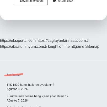
Evde
Devamını okuyun
Yorum Bırak
Ve
Ayakta
Tedavi
Nedir
https://eksiportal.com
https://caglayanlarinsaat.com.tr
https://absaluminyum.com.tr
knight online
nttgame
Sitemap
Sidebar
Son Yazılar
TTK 1530 hangi hallerde uygulanır ?
Ağustos 8, 2026
Kurutma makinesine hangi çamaşırlar atılmaz ?
Ağustos 7, 2026