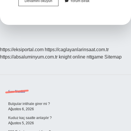
Beyzbol
Devamını okuyun
Yorum Bırak
Ingilizcesi
Ne
https://eksiportal.com
https://caglayanlarinsaat.com.tr
https://absaluminyum.com.tr
knight online
nttgame
Sitemap
Sidebar
Son Yazılar
Bulgular intihale girer mi ?
Ağustos 6, 2026
Kuduz kaç saatte anlaşılır ?
Ağustos 5, 2026