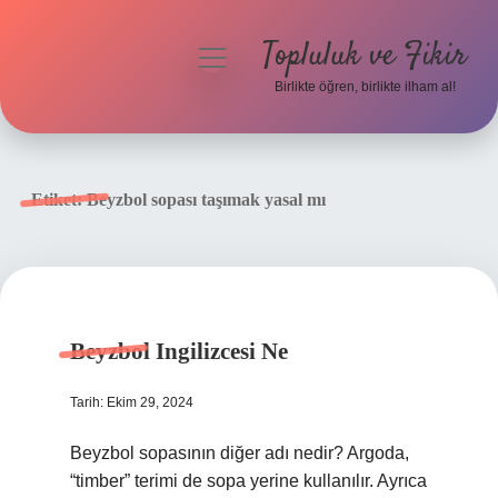
Topluluk ve Fikir
menüyü
aç
Birlikte öğren, birlikte ilham al!
Anasayfa
Gizlilik Politikası
Etiket:
Beyzbol sopası taşımak yasal mı
Yasal Uyarı
Hakkımızda
Beyzbol Ingilizcesi Ne
Tarih: Ekim 29, 2024
Beyzbol sopasının diğer adı nedir? Argoda,
“timber” terimi de sopa yerine kullanılır. Ayrıca