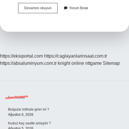
Erkek
Devamını okuyun
Yorum Bırak
Oyuncu
Nedir
Aktör
https://eksiportal.com
https://caglayanlarinsaat.com.tr
https://absaluminyum.com.tr
knight online
nttgame
Sitemap
Sidebar
Son Yazılar
Bulgular intihale girer mi ?
Ağustos 6, 2026
Kuduz kaç saatte anlaşılır ?
Ağustos 5, 2026