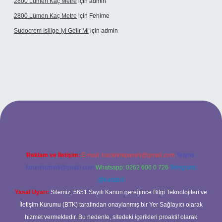
2800 Lümen Kaç Metre
için
admin
2800 Lümen Kaç Metre
için
Fehime
Sudocrem Isilige Iyi Gelir Mi
için
admin
grand opera bet giriş
Reklam ve İletişim:
E-mail:
backlinkpaneli@gmail.com
Teams:
forumhizmeti@gmail.com
Whatsapp: 0262 606 0 726
Telegram:
@karabul
Yasal Uyarı:
Sitemiz, 5651 Sayılı Kanun gereğince Bilgi Teknolojileri ve
İletişim Kurumu (BTK) tarafından onaylanmış bir Yer Sağlayıcı olarak
hizmet vermektedir. Bu nedenle, sitedeki içerikleri proaktif olarak