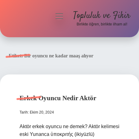
Topluluk ve Fikir
menüyü
aç
Birlikte öğren, birlikte ilham al!
Anasayfa
Gizlilik Politikası
Etiket:
Bir oyuncu ne kadar maaş alıyor
Yasal Uyarı
Hakkımızda
Erkek Oyuncu Nedir Aktör
Tarih: Ekim 20, 2024
Aktör erkek oyuncu ne demek? Aktör kelimesi
eski Yunanca ὑποκριτής (ikiyüzlü)