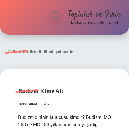
Topluluk ve Fikir
menüyü
aç
Birlikte öğren, birlikte ilham al!
Anasayfa
Gizlilik Politikası
Etiket:
Budizm 8 dilimli yol nedir
Yasal Uyarı
Hakkımızda
Budizm Kime Ait
Tarih: Şubat 16, 2025
Budizm dininin kurucusu kimdir? Budizm, MÖ
563 ile MÖ 483 yılları arasında yaşadığı