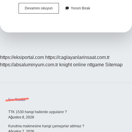
Budizm
Devamını okuyun
Yorum Bırak
Kime
Ait
https://eksiportal.com
https://caglayanlarinsaat.com.tr
https://absaluminyum.com.tr
knight online
nttgame
Sitemap
Sidebar
Son Yazılar
TTK 1530 hangi hallerde uygulanır ?
Ağustos 8, 2026
Kurutma makinesine hangi çamaşırlar atılmaz ?
Ağustos 7, 2026