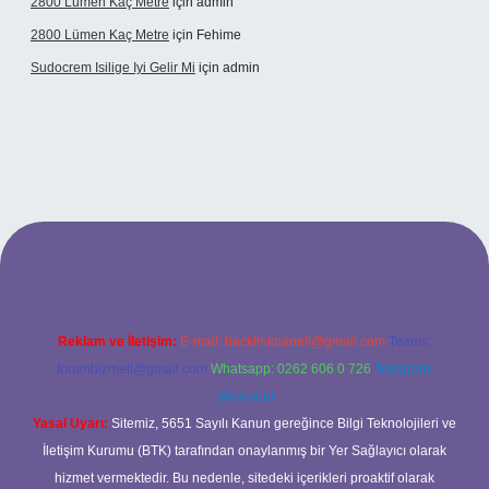
2800 Lümen Kaç Metre
için
admin
2800 Lümen Kaç Metre
için
Fehime
Sudocrem Isilige Iyi Gelir Mi
için
admin
and opera bet giriş
Reklam ve İletişim:
E-mail:
backlinkpaneli@gmail.com
Teams:
forumhizmeti@gmail.com
Whatsapp: 0262 606 0 726
Telegram:
@karabul
Yasal Uyarı:
Sitemiz, 5651 Sayılı Kanun gereğince Bilgi Teknolojileri ve
İletişim Kurumu (BTK) tarafından onaylanmış bir Yer Sağlayıcı olarak
hizmet vermektedir. Bu nedenle, sitedeki içerikleri proaktif olarak