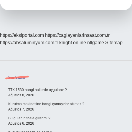
Demektir
https://eksiportal.com
https://caglayanlarinsaat.com.tr
https://absaluminyum.com.tr
knight online
nttgame
Sitemap
Sidebar
Son Yazılar
TTK 1530 hangi hallerde uygulanır ?
Ağustos 8, 2026
Kurutma makinesine hangi çamaşırlar atılmaz ?
Ağustos 7, 2026
Bulgular intihale girer mi ?
Ağustos 6, 2026