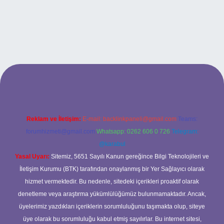
and opera bet giriş
Reklam ve İletişim:
E-mail:
backlinkpaneli@gmail.com
Teams:
forumhizmeti@gmail.com
Whatsapp: 0262 606 0 726
Telegram:
@karabul
Yasal Uyarı:
Sitemiz, 5651 Sayılı Kanun gereğince Bilgi Teknolojileri ve
İletişim Kurumu (BTK) tarafından onaylanmış bir Yer Sağlayıcı olarak
hizmet vermektedir. Bu nedenle, sitedeki içerikleri proaktif olarak
denetleme veya araştırma yükümlülüğümüz bulunmamaktadır. Ancak,
üyelerimiz yazdıkları içeriklerin sorumluluğunu taşımakta olup, siteye
üye olarak bu sorumluluğu kabul etmiş sayılırlar. Bu internet sitesi,