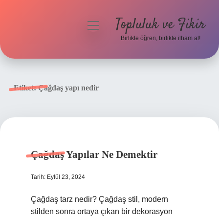
Topluluk ve Fikir
menüyü
aç
Birlikte öğren, birlikte ilham al!
Anasayfa
Gizlilik Politikası
Etiket:
Çağdaş yapı nedir
Yasal Uyarı
Hakkımızda
Çağdaş Yapılar Ne Demektir
Tarih: Eylül 23, 2024
Çağdaş tarz nedir? Çağdaş stil, modern
stilden sonra ortaya çıkan bir dekorasyon