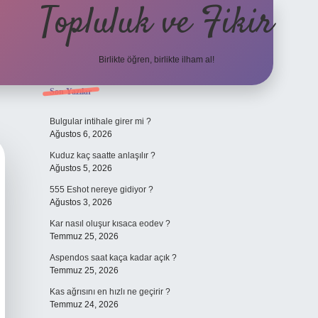
Topluluk ve Fikir
Birlikte öğren, birlikte ilham al!
Sidebar
Son Yazılar
grand opera be
Bulgular intihale girer mi ?
Ağustos 6, 2026
Kuduz kaç saatte anlaşılır ?
Ağustos 5, 2026
555 Eshot nereye gidiyor ?
Ağustos 3, 2026
Kar nasıl oluşur kısaca eodev ?
Temmuz 25, 2026
Aspendos saat kaça kadar açık ?
Temmuz 25, 2026
Kas ağrısını en hızlı ne geçirir ?
Temmuz 24, 2026