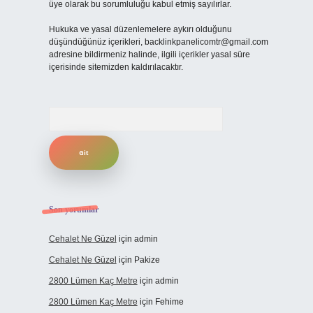
üye olarak bu sorumluluğu kabul etmiş sayılırlar.
Hukuka ve yasal düzenlemelere aykırı olduğunu
düşündüğünüz içerikleri,
backlinkpanelicomtr@gmail.com
adresine bildirmeniz halinde, ilgili içerikler yasal süre
içerisinde sitemizden kaldırılacaktır.
Arama
Son yorumlar
Cehalet Ne Güzel
için
admin
Cehalet Ne Güzel
için
Pakize
2800 Lümen Kaç Metre
için
admin
2800 Lümen Kaç Metre
için
Fehime