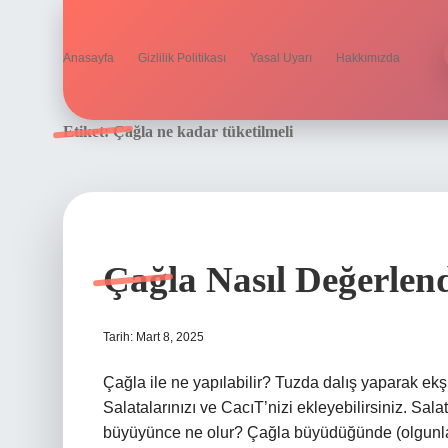
Anasayfa
Gizlilik Politikası
Yasal Uyarı
Hakkımızda
Etiket:
Çağla ne kadar tüketilmeli
Çağla Nasıl Değerlend
Tarih: Mart 8, 2025
Çağla ile ne yapılabilir? Tuzda dalış yaparak ekşi 
Salatalarınızı ve CacıT’nizi ekleyebilirsiniz. Salata
büyüyünce ne olur? Çağla büyüdüğünde (olgunlaş