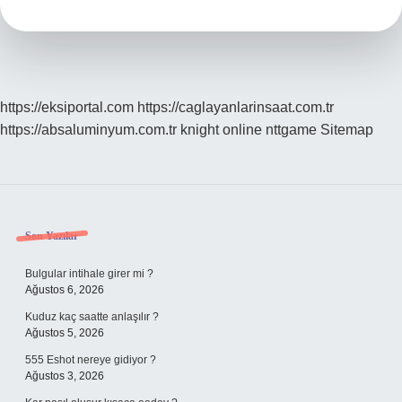
Ne
Kazandırır
https://eksiportal.com
https://caglayanlarinsaat.com.tr
https://absaluminyum.com.tr
knight online
nttgame
Sitemap
Sidebar
Son Yazılar
Bulgular intihale girer mi ?
Ağustos 6, 2026
Kuduz kaç saatte anlaşılır ?
Ağustos 5, 2026
555 Eshot nereye gidiyor ?
Ağustos 3, 2026