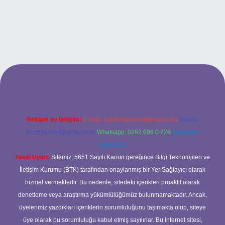
era bet giriş
Reklam ve İletişim:
E-mail:
backlinkpaneli@gmail.com
Teams:
forumhizmeti@gmail.com
Whatsapp: 0262 606 0 726
Telegram:
@karabul
Yasal Uyarı:
Sitemiz, 5651 Sayılı Kanun gereğince Bilgi Teknolojileri ve
İletişim Kurumu (BTK) tarafından onaylanmış bir Yer Sağlayıcı olarak
hizmet vermektedir. Bu nedenle, sitedeki içerikleri proaktif olarak
denetleme veya araştırma yükümlülüğümüz bulunmamaktadır. Ancak,
üyelerimiz yazdıkları içeriklerin sorumluluğunu taşımakta olup, siteye
üye olarak bu sorumluluğu kabul etmiş sayılırlar. Bu internet sitesi,