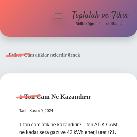
Topluluk ve Fikir
menüyü
aç
Birlikte öğren, birlikte ilham al!
Anasayfa
Gizlilik Politikası
Etiket:
Cam atıklar nelerdir örnek
Yasal Uyarı
Hakkımızda
1 Ton Cam Ne Kazandırır
Tarih: Kasım 9, 2024
1 ton cam atık ne kazandırır? 1 ton ATIK CAM
ne kadar sera gazı ve 42 kWh enerji üretir?1.