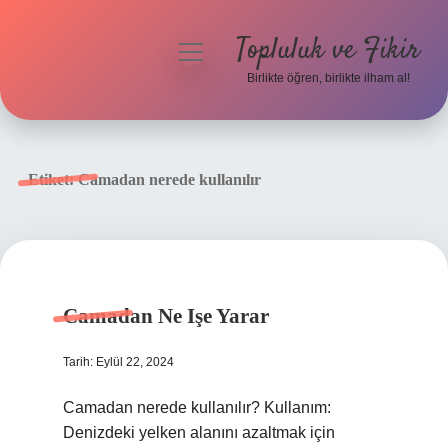
Topluluk ve Fikir
menüyü
aç
Birlikte öğren, birlikte ilham al!
Anasayfa
Gizlilik Politikası
Etiket:
Camadan nerede kullanılır
Yasal Uyarı
Hakkımızda
Camadan Ne Işe Yarar
Tarih: Eylül 22, 2024
Camadan nerede kullanılır? Kullanım:
Denizdeki yelken alanını azaltmak için