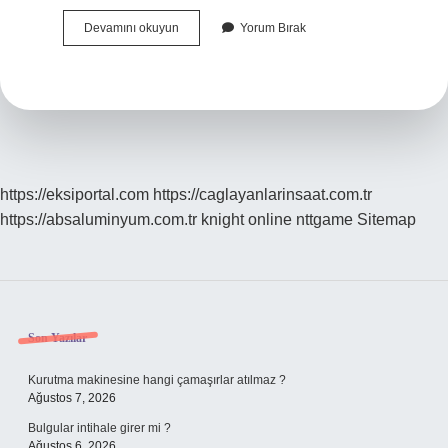
Camadan
Devamını okuyun
Yorum Bırak
Ne
Işe
Yarar
https://eksiportal.com
https://caglayanlarinsaat.com.tr
https://absaluminyum.com.tr
knight online
nttgame
Sitemap
Sidebar
Son Yazılar
Kurutma makinesine hangi çamaşırlar atılmaz ?
Ağustos 7, 2026
Bulgular intihale girer mi ?
Ağustos 6, 2026