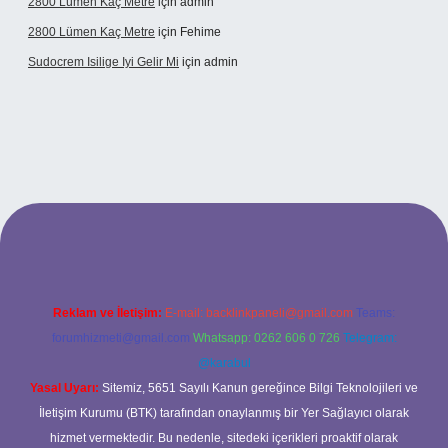
2800 Lümen Kaç Metre
için
admin
2800 Lümen Kaç Metre
için
Fehime
Sudocrem Isilige Iyi Gelir Mi
için
admin
and opera bet giriş
Reklam ve İletişim:
E-mail:
backlinkpaneli@gmail.com
Teams:
forumhizmeti@gmail.com
Whatsapp: 0262 606 0 726
Telegram:
@karabul
Yasal Uyarı:
Sitemiz, 5651 Sayılı Kanun gereğince Bilgi Teknolojileri ve
İletişim Kurumu (BTK) tarafından onaylanmış bir Yer Sağlayıcı olarak
hizmet vermektedir. Bu nedenle, sitedeki içerikleri proaktif olarak