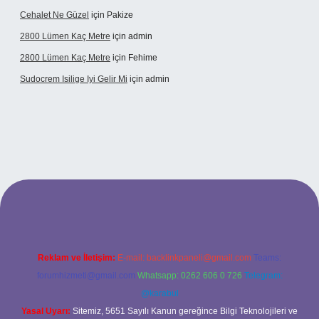
Cehalet Ne Güzel
için
Pakize
2800 Lümen Kaç Metre
için
admin
2800 Lümen Kaç Metre
için
Fehime
Sudocrem Isilige Iyi Gelir Mi
için
admin
and opera bet giriş
Reklam ve İletişim:
E-mail:
backlinkpaneli@gmail.com
Teams:
forumhizmeti@gmail.com
Whatsapp: 0262 606 0 726
Telegram:
@karabul
Yasal Uyarı:
Sitemiz, 5651 Sayılı Kanun gereğince Bilgi Teknolojileri ve