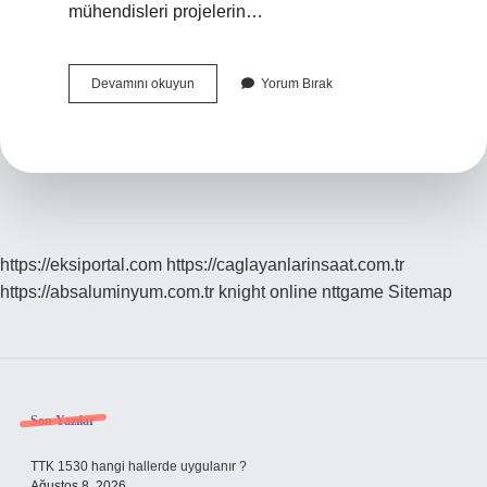
mühendisleri projelerin…
Çevre
Devamını okuyun
Yorum Bırak
Mühendisliği
Iş
Imkanı
Var
Mı
https://eksiportal.com
https://caglayanlarinsaat.com.tr
https://absaluminyum.com.tr
knight online
nttgame
Sitemap
Sidebar
Son Yazılar
TTK 1530 hangi hallerde uygulanır ?
Ağustos 8, 2026