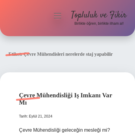
Topluluk ve Fikir
menüyü
aç
Birlikte öğren, birlikte ilham al!
Anasayfa
Gizlilik Politikası
Etiket:
Çevre Mühendisleri nerelerde staj yapabilir
Yasal Uyarı
Hakkımızda
Çevre Mühendisliği Iş Imkanı Var
Mı
Tarih: Eylül 21, 2024
Çevre Mühendisliği geleceğin mesleği mi?