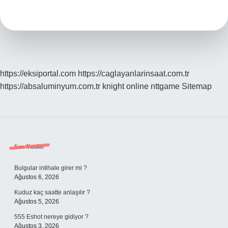
Demek
https://eksiportal.com
https://caglayanlarinsaat.com.tr
https://absaluminyum.com.tr
knight online
nttgame
Sitemap
Sidebar
Son Yazılar
Bulgular intihale girer mi ?
Ağustos 6, 2026
Kuduz kaç saatte anlaşılır ?
Ağustos 5, 2026
555 Eshot nereye gidiyor ?
Ağustos 3, 2026