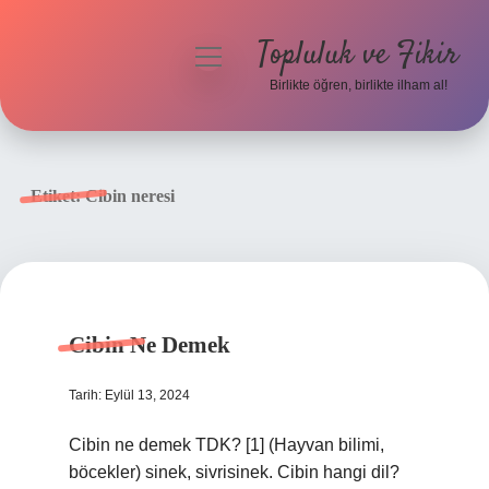
Topluluk ve Fikir
menüyü
aç
Birlikte öğren, birlikte ilham al!
Anasayfa
Gizlilik Politikası
Etiket:
Cibin neresi
Yasal Uyarı
Hakkımızda
Cibin Ne Demek
Tarih: Eylül 13, 2024
Cibin ne demek TDK? [1] (Hayvan bilimi,
böcekler) sinek, sivrisinek. Cibin hangi dil?