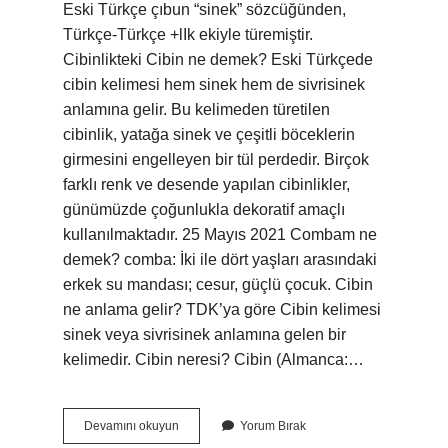
Eski Türkçe çıbun “sinek” sözcüğünden,
Türkçe-Türkçe +lIk ekiyle türemiştir.
Cibinlikteki Cibin ne demek? Eski Türkçede
cibin kelimesi hem sinek hem de sivrisinek
anlamına gelir. Bu kelimeden türetilen
cibinlik, yatağa sinek ve çeşitli böceklerin
girmesini engelleyen bir tül perdedir. Birçok
farklı renk ve desende yapılan cibinlikler,
günümüzde çoğunlukla dekoratif amaçlı
kullanılmaktadır. 25 Mayıs 2021 Combam ne
demek? comba: İki ile dört yaşları arasındaki
erkek su mandası; cesur, güçlü çocuk. Cibin
ne anlama gelir? TDK’ya göre Cibin kelimesi
sinek veya sivrisinek anlamına gelen bir
kelimedir. Cibin neresi? Cibin (Almanca:…
Cibin
Devamını okuyun
Yorum Bırak
Ne