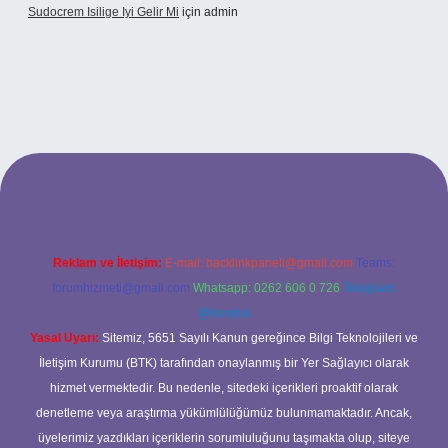
Sudocrem Isilige Iyi Gelir Mi
için
admin
grand opera bet giriş
Reklam ve İletişim:
E-mail:
backlinkpaneli@gmail.com
Teams:
forumhizmeti@gmail.com
Whatsapp: 0262 606 0 726
Telegram:
@karabul
Yasal Uyarı:
Sitemiz, 5651 Sayılı Kanun gereğince Bilgi Teknolojileri ve
İletişim Kurumu (BTK) tarafından onaylanmış bir Yer Sağlayıcı olarak
hizmet vermektedir. Bu nedenle, sitedeki içerikleri proaktif olarak
denetleme veya araştırma yükümlülüğümüz bulunmamaktadır. Ancak,
üyelerimiz yazdıkları içeriklerin sorumluluğunu taşımakta olup, siteye