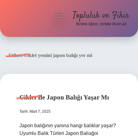
Topluluk ve Fikir
menüyü
aç
Birlikte öğren, birlikte ilham al!
Anasayfa
Gizlilik Politikası
Etiket:
Ciklet yemini japon balığı yer mi
Yasal Uyarı
Hakkımızda
Ciklet Ile Japon Balığı Yaşar Mı
Tarih: Mart 7, 2025
Japon balığının yanına hangi balıklar yaşar?
Uyumlu Balık Türleri Japon Baliağoi