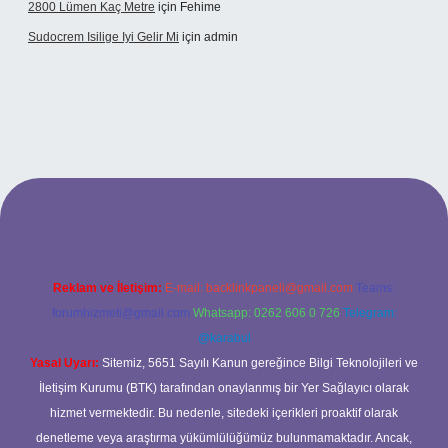
2800 Lümen Kaç Metre
için
Fehime
Sudocrem Isilige Iyi Gelir Mi
için
admin
opera bet giriş
Reklam ve İletişim:
E-mail:
backlinkpaneli@gmail.com
Teams:
forumhizmeti@gmail.com
Whatsapp: 0262 606 0 726
Telegram:
@karabul
Yasal Uyarı:
Sitemiz, 5651 Sayılı Kanun gereğince Bilgi Teknolojileri ve
İletişim Kurumu (BTK) tarafından onaylanmış bir Yer Sağlayıcı olarak
hizmet vermektedir. Bu nedenle, sitedeki içerikleri proaktif olarak
denetleme veya araştırma yükümlülüğümüz bulunmamaktadır. Ancak,