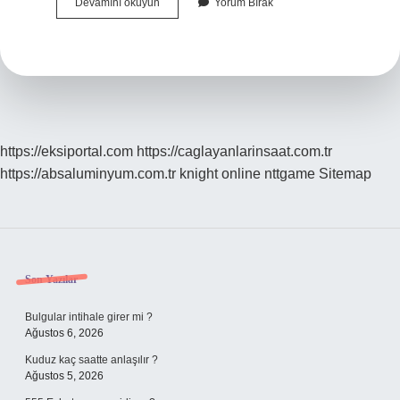
Ciklet
Devamını okuyun
Yorum Bırak
Ile
Japon
Balığı
Yaşar
Mı
https://eksiportal.com
https://caglayanlarinsaat.com.tr
https://absaluminyum.com.tr
knight online
nttgame
Sitemap
Sidebar
Son Yazılar
Bulgular intihale girer mi ?
Ağustos 6, 2026
Kuduz kaç saatte anlaşılır ?
Ağustos 5, 2026