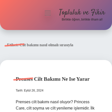
Topluluk ve Fikir
menüyü
aç
Birlikte öğren, birlikte ilham al!
Anasayfa
Gizlilik Politikası
Etiket:
Cilt bakımı nasıl olmalı sırasıyla
Yasal Uyarı
Hakkımızda
Prenses Cilt Bakımı Ne Ise Yarar
Tarih: Eylül 26, 2024
Prenses cilt bakımı nasıl oluyor? Princess
Care, cilt soyma ve cilt yenileme işlemidir. İlk