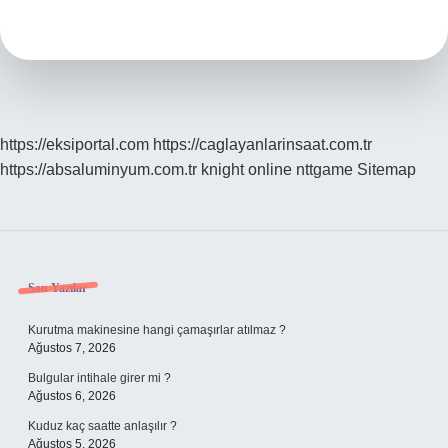
Bakımı
Ne
Ise
Yarar
https://eksiportal.com
https://caglayanlarinsaat.com.tr
https://absaluminyum.com.tr
knight online
nttgame
Sitemap
Sidebar
Son Yazılar
Kurutma makinesine hangi çamaşırlar atılmaz ?
Ağustos 7, 2026
Bulgular intihale girer mi ?
Ağustos 6, 2026
Kuduz kaç saatte anlaşılır ?
Ağustos 5, 2026