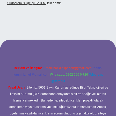
Sudocrem Isilige Iyi Gelir Mi
için
admin
grand opera bet giriş
Reklam ve İletişim:
E-mail:
backlinkpaneli@gmail.com
Teams:
forumhizmeti@gmail.com
Whatsapp: 0262 606 0 726
Telegram:
@karabul
Yasal Uyarı:
Sitemiz, 5651 Sayılı Kanun gereğince Bilgi Teknolojileri ve
İletişim Kurumu (BTK) tarafından onaylanmış bir Yer Sağlayıcı olarak
hizmet vermektedir. Bu nedenle, sitedeki içerikleri proaktif olarak
denetleme veya araştırma yükümlülüğümüz bulunmamaktadır. Ancak,
üyelerimiz yazdıkları içeriklerin sorumluluğunu taşımakta olup, siteye