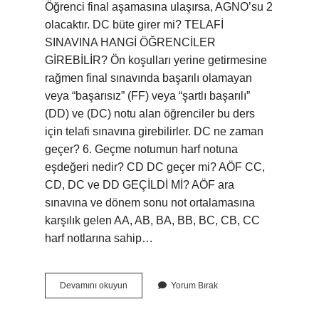
Öğrenci final aşamasına ulaşırsa, AGNO’su 2
olacaktır. DC büte girer mi? TELAFİ
SINAVINA HANGİ ÖĞRENCİLER
GİREBİLİR? Ön koşulları yerine getirmesine
rağmen final sınavında başarılı olamayan
veya “başarısız” (FF) veya “şartlı başarılı”
(DD) ve (DC) notu alan öğrenciler bu ders
için telafi sınavına girebilirler. DC ne zaman
geçer? 6. Geçme notumun harf notuna
eşdeğeri nedir? CD DC geçer mi? AÖF CC,
CD, DC ve DD GEÇİLDİ Mİ? AÖF ara
sınavına ve dönem sonu not ortalamasına
karşılık gelen AA, AB, BA, BB, BC, CB, CC
harf notlarına sahip…
Dc
Devamını okuyun
Yorum Bırak
Geçer
Mi