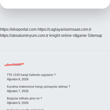
Kalır
Mı
https://eksiportal.com
https://caglayanlarinsaat.com.tr
https://absaluminyum.com.tr
knight online
nttgame
Sitemap
Sidebar
Son Yazılar
TTK 1530 hangi hallerde uygulanır ?
Ağustos 8, 2026
Kurutma makinesine hangi çamaşırlar atılmaz ?
Ağustos 7, 2026
Bulgular intihale girer mi ?
Ağustos 6, 2026