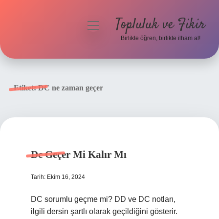
Topluluk ve Fikir
menüyü
aç
Birlikte öğren, birlikte ilham al!
Anasayfa
Gizlilik Politikası
Etiket:
DC ne zaman geçer
Yasal Uyarı
Hakkımızda
Dc Geçer Mi Kalır Mı
Tarih: Ekim 16, 2024
DC sorumlu geçme mi? DD ve DC notları,
ilgili dersin şartlı olarak geçildiğini gösterir.