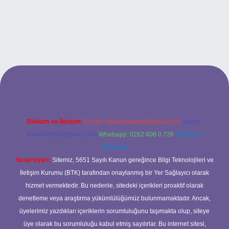
grand opera bet giriş
Reklam ve İletişim:
E-mail:
backlinkpaneli@gmail.com
Teams:
forumhizmeti@gmail.com
Whatsapp: 0262 606 0 726
Telegram:
@karabul
Yasal Uyarı:
Sitemiz, 5651 Sayılı Kanun gereğince Bilgi Teknolojileri ve
İletişim Kurumu (BTK) tarafından onaylanmış bir Yer Sağlayıcı olarak
hizmet vermektedir. Bu nedenle, sitedeki içerikleri proaktif olarak
denetleme veya araştırma yükümlülüğümüz bulunmamaktadır. Ancak,
üyelerimiz yazdıkları içeriklerin sorumluluğunu taşımakta olup, siteye
üye olarak bu sorumluluğu kabul etmiş sayılırlar. Bu internet sitesi,