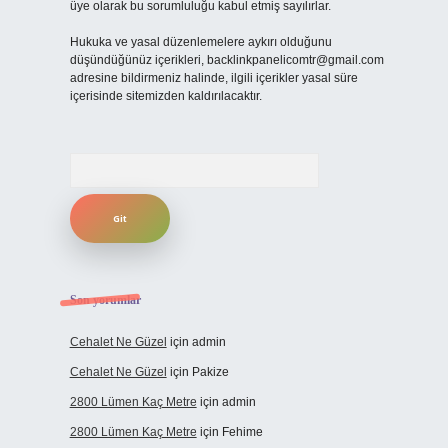
üye olarak bu sorumluluğu kabul etmiş sayılırlar.
Hukuka ve yasal düzenlemelere aykırı olduğunu
düşündüğünüz içerikleri,
backlinkpanelicomtr@gmail.com
adresine bildirmeniz halinde, ilgili içerikler yasal süre
içerisinde sitemizden kaldırılacaktır.
Arama
Son yorumlar
Cehalet Ne Güzel
için
admin
Cehalet Ne Güzel
için
Pakize
2800 Lümen Kaç Metre
için
admin
2800 Lümen Kaç Metre
için
Fehime