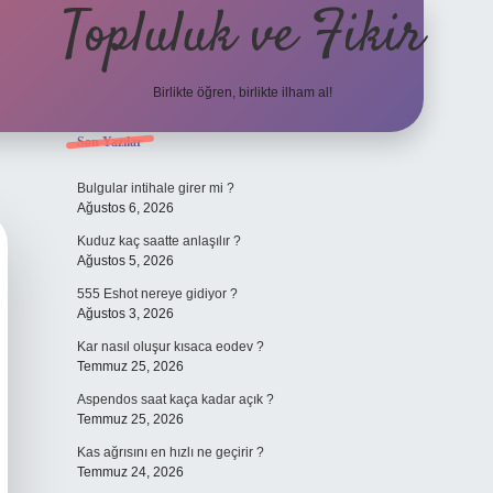
Topluluk ve Fikir
Birlikte öğren, birlikte ilham al!
Sidebar
Son Yazılar
grand opera b
Bulgular intihale girer mi ?
Ağustos 6, 2026
Kuduz kaç saatte anlaşılır ?
Ağustos 5, 2026
555 Eshot nereye gidiyor ?
Ağustos 3, 2026
Kar nasıl oluşur kısaca eodev ?
Temmuz 25, 2026
Aspendos saat kaça kadar açık ?
Temmuz 25, 2026
Kas ağrısını en hızlı ne geçirir ?
Temmuz 24, 2026