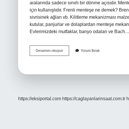
aralarında sadece sınırlı bir dönme açısıdır. Men
için kullanışlıdır. Frenli menteşe ne demek? Bren
sivrisinek ağları vb. Kilitleme mekanizması malzem
kutular, panjurlar ve dolaplardan menteşe mekani
Evlerimizdeki mutfaklar, banyo odaları ve Bach
Tas
Devamını okuyun
Yorum Bırak
Menteşe
Ne
Demek
https://eksiportal.com
https://caglayanlarinsaat.com.tr
h