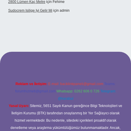
2800 Lümen Kaç Metre
için
Fehime
Sudocrem Isilige Iyi Gelir Mi
için
admin
grand opera bet giriş
Reklam ve İletişim:
E-mail:
backlinkpaneli@gmail.com
Teams:
forumhizmeti@gmail.com
Whatsapp: 0262 606 0 726
Telegram:
@karabul
Yasal Uyarı:
Sitemiz, 5651 Sayılı Kanun gereğince Bilgi Teknolojileri ve
İletişim Kurumu (BTK) tarafından onaylanmış bir Yer Sağlayıcı olarak
hizmet vermektedir. Bu nedenle, sitedeki içerikleri proaktif olarak
denetleme veya araştırma yükümlülüğümüz bulunmamaktadır. Ancak,