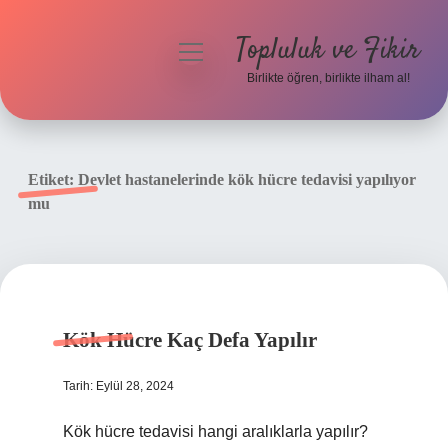
Topluluk ve Fikir
menüyü
aç
Birlikte öğren, birlikte ilham al!
Anasayfa
Gizlilik Politikası
Etiket:
Devlet hastanelerinde kök hücre tedavisi yapılıyor
mu
Yasal Uyarı
Hakkımızda
Kök Hücre Kaç Defa Yapılır
Tarih: Eylül 28, 2024
Kök hücre tedavisi hangi aralıklarla yapılır?