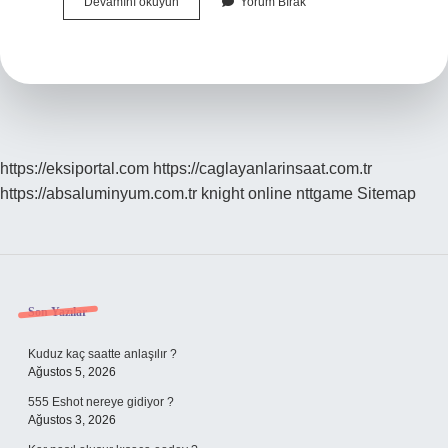
Kök
Devamını okuyun
Yorum Bırak
Hücre
Kaç
Defa
Yapılır
https://eksiportal.com
https://caglayanlarinsaat.com.tr
https://absaluminyum.com.tr
knight online
nttgame
Sitemap
Sidebar
Son Yazılar
Kuduz kaç saatte anlaşılır ?
Ağustos 5, 2026
555 Eshot nereye gidiyor ?
Ağustos 3, 2026