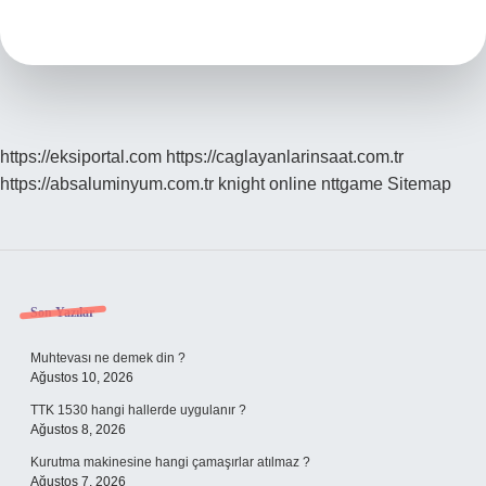
Yerler
Nelerdir
https://eksiportal.com
https://caglayanlarinsaat.com.tr
https://absaluminyum.com.tr
knight online
nttgame
Sitemap
Sidebar
Son Yazılar
Muhtevası ne demek din ?
Ağustos 10, 2026
TTK 1530 hangi hallerde uygulanır ?
Ağustos 8, 2026
Kurutma makinesine hangi çamaşırlar atılmaz ?
Ağustos 7, 2026