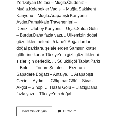
YerDalyan Deltası – Muğla.Ölüdeniz –
Muğla.Kelebekler Vadisi – Muğla.Saklıkent
Kanyonu – Muğla.Arapapıştı Kanyonu –
Aydın.Pamukkale Travertenleri –
Denizli.Ulubey Kanyonu – Uşak.Salda Gölü
– Burdur.Daha fazla yazı. .. Ülkemizin doğal
güzellikleri nelerdir 5 tane? Boğazlardan
doğal parklara, şelalelerden Samsun krater
göllerine kadar Türkiye’nin gizli güzelliklerini
sizler için derledik. … Sülüklügöl Tabiat Parkı
– Bolu. … Tortum Şelalesi – Erzurum. …
Sapadere Boğazı – Antalya. … Arapapıştı
Geçidi – Aydın. … Gökpınar Gölü – Sivas. …
Akgöl – Sinop. … Hazar Gölü – ElazığDaha
fazla yazı… Türkiye’nin doğal…
Doğal
Devamını okuyun
13 Yorum
Turistik