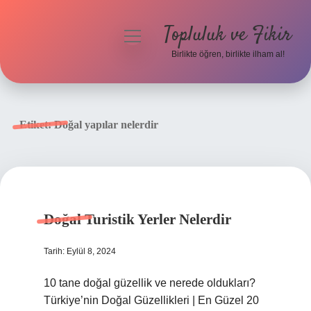
Topluluk ve Fikir
menüyü
aç
Birlikte öğren, birlikte ilham al!
Anasayfa
Gizlilik Politikası
Etiket:
Doğal yapılar nelerdir
Yasal Uyarı
Hakkımızda
Doğal Turistik Yerler Nelerdir
Tarih: Eylül 8, 2024
10 tane doğal güzellik ve nerede oldukları?
Türkiye’nin Doğal Güzellikleri | En Güzel 20