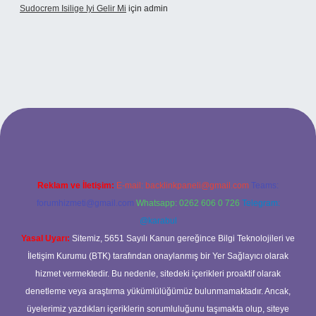
Sudocrem Isilige Iyi Gelir Mi
için
admin
grand opera bet giriş
Reklam ve İletişim:
E-mail:
backlinkpaneli@gmail.com
Teams:
forumhizmeti@gmail.com
Whatsapp: 0262 606 0 726
Telegram:
@karabul
Yasal Uyarı:
Sitemiz, 5651 Sayılı Kanun gereğince Bilgi Teknolojileri ve
İletişim Kurumu (BTK) tarafından onaylanmış bir Yer Sağlayıcı olarak
hizmet vermektedir. Bu nedenle, sitedeki içerikleri proaktif olarak
denetleme veya araştırma yükümlülüğümüz bulunmamaktadır. Ancak,
üyelerimiz yazdıkları içeriklerin sorumluluğunu taşımakta olup, siteye