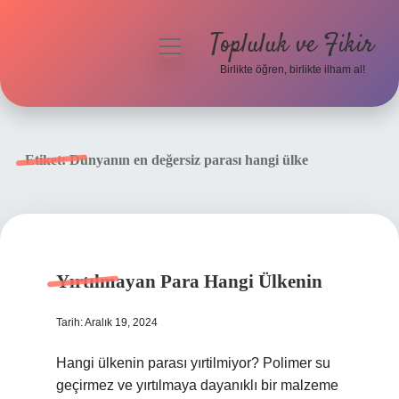
Topluluk ve Fikir
menüyü
aç
Birlikte öğren, birlikte ilham al!
Anasayfa
Gizlilik Politikası
Etiket:
Dünyanın en değersiz parası hangi ülke
Yasal Uyarı
Hakkımızda
Yırtılmayan Para Hangi Ülkenin
Tarih: Aralık 19, 2024
Hangi ülkenin parası yırtilmiyor? Polimer su
geçirmez ve yırtılmaya dayanıklı bir malzeme