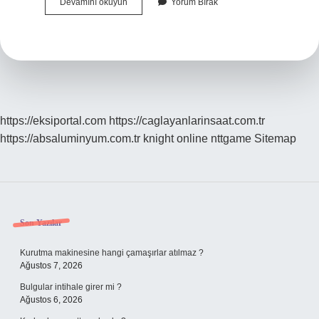
Yırtılmayan
Devamını okuyun
Yorum Bırak
Para
Hangi
Ülkenin
https://eksiportal.com
https://caglayanlarinsaat.com.tr
https://absaluminyum.com.tr
knight online
nttgame
Sitemap
Sidebar
Son Yazılar
Kurutma makinesine hangi çamaşırlar atılmaz ?
Ağustos 7, 2026
Bulgular intihale girer mi ?
Ağustos 6, 2026