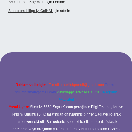
2800 Lümen Kaç Metre
için
Fehime
Sudocrem Isilige Iyi Gelir Mi
için
admin
rand opera bet giriş
Reklam ve İletişim:
E-mail:
backlinkpaneli@gmail.com
Teams:
forumhizmeti@gmail.com
Whatsapp: 0262 606 0 726
Telegram:
@karabul
Yasal Uyarı:
Sitemiz, 5651 Sayılı Kanun gereğince Bilgi Teknolojileri ve
İletişim Kurumu (BTK) tarafından onaylanmış bir Yer Sağlayıcı olarak
hizmet vermektedir. Bu nedenle, sitedeki içerikleri proaktif olarak
denetleme veya araştırma yükümlülüğümüz bulunmamaktadır. Ancak,