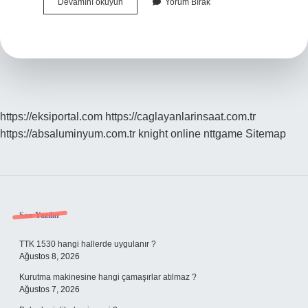
Dünyadaki
Devamını okuyun
Yorum Bırak
En
Büyük
Silah
Nedir
https://eksiportal.com
https://caglayanlarinsaat.com.tr
https://absaluminyum.com.tr
knight online
nttgame
Sitemap
Sidebar
Son Yazılar
TTK 1530 hangi hallerde uygulanır ?
Ağustos 8, 2026
Kurutma makinesine hangi çamaşırlar atılmaz ?
Ağustos 7, 2026