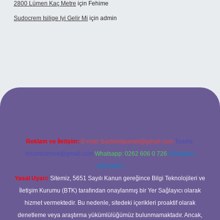
2800 Lümen Kaç Metre
için
Fehime
Sudocrem Isilige Iyi Gelir Mi
için
admin
rand opera bet giriş
Reklam ve İletişim:
E-mail:
backlinkpaneli@gmail.com
Teams:
forumhizmeti@gmail.com
Whatsapp: 0262 606 0 726
Telegram:
@karabul
Yasal Uyarı:
Sitemiz, 5651 Sayılı Kanun gereğince Bilgi Teknolojileri ve
İletişim Kurumu (BTK) tarafından onaylanmış bir Yer Sağlayıcı olarak
hizmet vermektedir. Bu nedenle, sitedeki içerikleri proaktif olarak
denetleme veya araştırma yükümlülüğümüz bulunmamaktadır. Ancak,