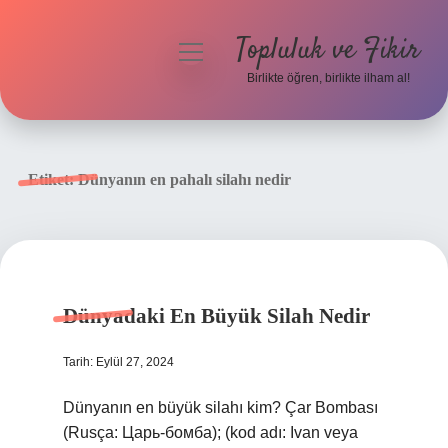
Topluluk ve Fikir
menüyü
aç
Birlikte öğren, birlikte ilham al!
Anasayfa
Gizlilik Politikası
Etiket:
Dünyanın en pahalı silahı nedir
Yasal Uyarı
Hakkımızda
Dünyadaki En Büyük Silah Nedir
Tarih: Eylül 27, 2024
Dünyanın en büyük silahı kim? Çar Bombası
(Rusça: Царь-бомба); (kod adı: Ivan veya