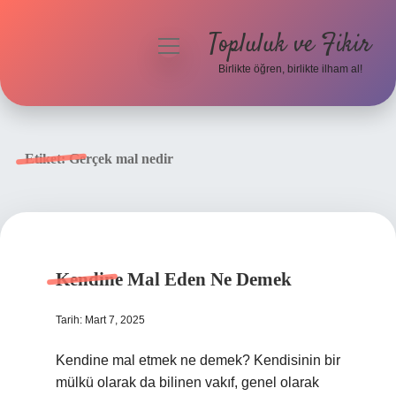
Topluluk ve Fikir
menüyü
aç
Birlikte öğren, birlikte ilham al!
Anasayfa
Gizlilik Politikası
Etiket:
Gerçek mal nedir
Yasal Uyarı
Hakkımızda
Kendine Mal Eden Ne Demek
Tarih: Mart 7, 2025
Kendine mal etmek ne demek? Kendisinin bir
mülkü olarak da bilinen vakıf, genel olarak