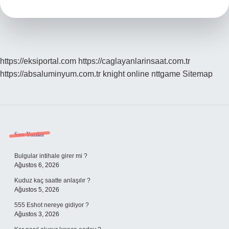
Ne
Demek
https://eksiportal.com
https://caglayanlarinsaat.com.tr
https://absaluminyum.com.tr
knight online
nttgame
Sitemap
Sidebar
Son Yazılar
Bulgular intihale girer mi ?
Ağustos 6, 2026
Kuduz kaç saatte anlaşılır ?
Ağustos 5, 2026
555 Eshot nereye gidiyor ?
Ağustos 3, 2026