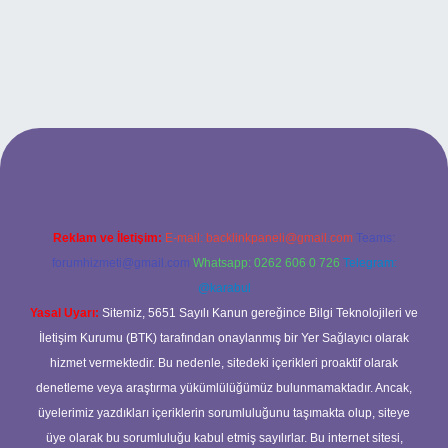
nd opera bet giriş
Reklam ve İletişim:
E-mail:
backlinkpaneli@gmail.com
Teams:
forumhizmeti@gmail.com
Whatsapp: 0262 606 0 726
Telegram:
@karabul
Yasal Uyarı:
Sitemiz, 5651 Sayılı Kanun gereğince Bilgi Teknolojileri ve
İletişim Kurumu (BTK) tarafından onaylanmış bir Yer Sağlayıcı olarak
hizmet vermektedir. Bu nedenle, sitedeki içerikleri proaktif olarak
denetleme veya araştırma yükümlülüğümüz bulunmamaktadır. Ancak,
üyelerimiz yazdıkları içeriklerin sorumluluğunu taşımakta olup, siteye
üye olarak bu sorumluluğu kabul etmiş sayılırlar. Bu internet sitesi,