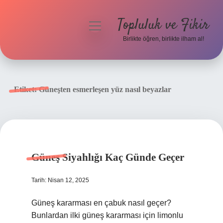
Topluluk ve Fikir
menüyü
aç
Birlikte öğren, birlikte ilham al!
Anasayfa
Gizlilik Politikası
Etiket:
Güneşten esmerleşen yüz nasıl beyazlar
Yasal Uyarı
Hakkımızda
Güneş Siyahlığı Kaç Günde Geçer
Tarih: Nisan 12, 2025
Güneş kararması en çabuk nasıl geçer?
Bunlardan ilki güneş kararması için limonlu