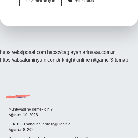
Güneş
Devamını okuyun
Yorum Bırak
Siyahlığı
Kaç
Günde
Geçer
https://eksiportal.com
https://caglayanlarinsaat.com.tr
https://absaluminyum.com.tr
knight online
nttgame
Sitemap
Sidebar
Son Yazılar
Muhtevası ne demek din ?
Ağustos 10, 2026
TTK 1530 hangi hallerde uygulanır ?
Ağustos 8, 2026