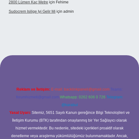
2800 Lümen Kaç Metre
için
Fehime
Sudocrem Isilige Iyi Gelir Mi
için
admin
rand opera bet giriş
Reklam ve İletişim:
E-mail:
backlinkpaneli@gmail.com
Teams:
forumhizmeti@gmail.com
Whatsapp: 0262 606 0 726
Telegram:
@karabul
Yasal Uyarı:
Sitemiz, 5651 Sayılı Kanun gereğince Bilgi Teknolojileri ve
İletişim Kurumu (BTK) tarafından onaylanmış bir Yer Sağlayıcı olarak
hizmet vermektedir. Bu nedenle, sitedeki içerikleri proaktif olarak
denetleme veya araştırma yükümlülüğümüz bulunmamaktadır. Ancak,