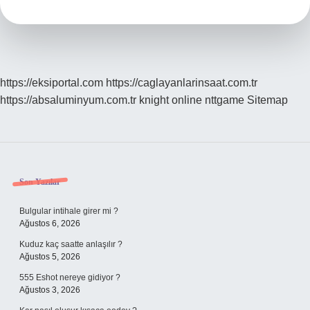
Kaç
Saat
Sürer
https://eksiportal.com
https://caglayanlarinsaat.com.tr
https://absaluminyum.com.tr
knight online
nttgame
Sitemap
Sidebar
Son Yazılar
Bulgular intihale girer mi ?
Ağustos 6, 2026
Kuduz kaç saatte anlaşılır ?
Ağustos 5, 2026
555 Eshot nereye gidiyor ?
Ağustos 3, 2026