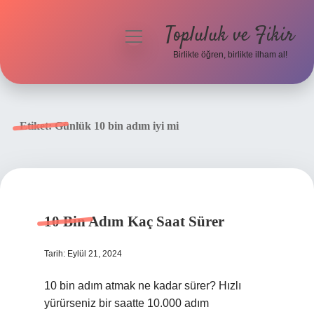
Topluluk ve Fikir
menüyü
aç
Birlikte öğren, birlikte ilham al!
Anasayfa
Gizlilik Politikası
Etiket:
Günlük 10 bin adım iyi mi
Yasal Uyarı
Hakkımızda
10 Bin Adım Kaç Saat Sürer
Tarih: Eylül 21, 2024
10 bin adım atmak ne kadar sürer? Hızlı
yürürseniz bir saatte 10.000 adım