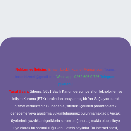
and opera bet giriş
Reklam ve İletişim:
E-mail:
backlinkpaneli@gmail.com
Teams:
forumhizmeti@gmail.com
Whatsapp: 0262 606 0 726
Telegram:
@karabul
Yasal Uyarı:
Sitemiz, 5651 Sayılı Kanun gereğince Bilgi Teknolojileri ve
İletişim Kurumu (BTK) tarafından onaylanmış bir Yer Sağlayıcı olarak
hizmet vermektedir. Bu nedenle, sitedeki içerikleri proaktif olarak
denetleme veya araştırma yükümlülüğümüz bulunmamaktadır. Ancak,
üyelerimiz yazdıkları içeriklerin sorumluluğunu taşımakta olup, siteye
üye olarak bu sorumluluğu kabul etmiş sayılırlar. Bu internet sitesi,