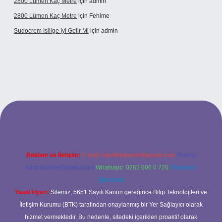
2800 Lümen Kaç Metre
için
admin
2800 Lümen Kaç Metre
için
Fehime
Sudocrem Isilige Iyi Gelir Mi
için
admin
grand opera bet giriş
Reklam ve İletişim:
E-mail:
backlinkpaneli@gmail.com
Teams:
forumhizmeti@gmail.com
Whatsapp: 0262 606 0 726
Telegram:
@karabul
Yasal Uyarı:
Sitemiz, 5651 Sayılı Kanun gereğince Bilgi Teknolojileri ve
İletişim Kurumu (BTK) tarafından onaylanmış bir Yer Sağlayıcı olarak
hizmet vermektedir. Bu nedenle, sitedeki içerikleri proaktif olarak