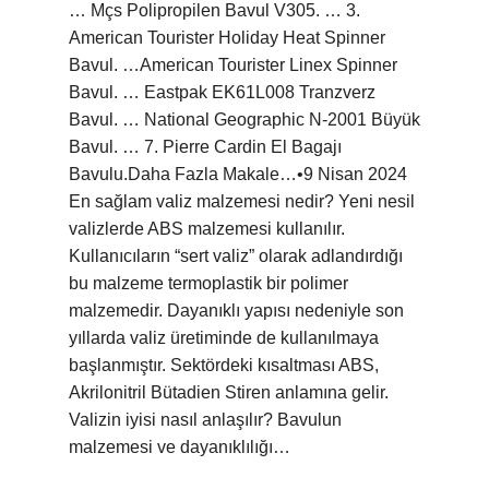
… Mçs Polipropilen Bavul V305. … 3.
American Tourister Holiday Heat Spinner
Bavul. …American Tourister Linex Spinner
Bavul. … Eastpak EK61L008 Tranzverz
Bavul. … National Geographic N-2001 Büyük
Bavul. … 7. Pierre Cardin El Bagajı
Bavulu.Daha Fazla Makale…•9 Nisan 2024
En sağlam valiz malzemesi nedir? Yeni nesil
valizlerde ABS malzemesi kullanılır.
Kullanıcıların “sert valiz” olarak adlandırdığı
bu malzeme termoplastik bir polimer
malzemedir. Dayanıklı yapısı nedeniyle son
yıllarda valiz üretiminde de kullanılmaya
başlanmıştır. Sektördeki kısaltması ABS,
Akrilonitril Bütadien Stiren anlamına gelir.
Valizin iyisi nasıl anlaşılır? Bavulun
malzemesi ve dayanıklılığı…