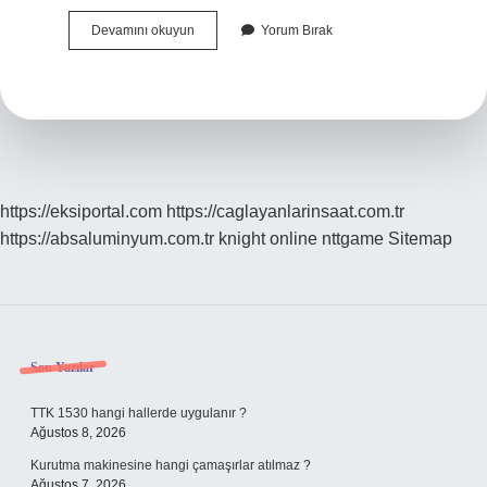
Hangi
Devamını okuyun
Yorum Bırak
Marka
Valiz
Daha
Iyi
https://eksiportal.com
https://caglayanlarinsaat.com.tr
https://absaluminyum.com.tr
knight online
nttgame
Sitemap
Sidebar
Son Yazılar
TTK 1530 hangi hallerde uygulanır ?
Ağustos 8, 2026
Kurutma makinesine hangi çamaşırlar atılmaz ?
Ağustos 7, 2026