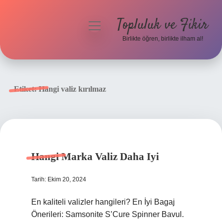
Topluluk ve Fikir
menüyü
aç
Birlikte öğren, birlikte ilham al!
Anasayfa
Gizlilik Politikası
Etiket:
Hangi valiz kırılmaz
Yasal Uyarı
Hakkımızda
Hangi Marka Valiz Daha Iyi
Tarih: Ekim 20, 2024
En kaliteli valizler hangileri? En İyi Bagaj
Önerileri: Samsonite S’Cure Spinner Bavul.