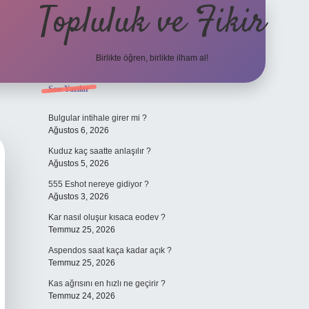
Topluluk ve Fikir
Birlikte öğren, birlikte ilham al!
Sidebar
Son Yazılar
grand ope
Bulgular intihale girer mi ?
Ağustos 6, 2026
Kuduz kaç saatte anlaşılır ?
Ağustos 5, 2026
555 Eshot nereye gidiyor ?
Ağustos 3, 2026
Kar nasıl oluşur kısaca eodev ?
Temmuz 25, 2026
Aspendos saat kaça kadar açık ?
Temmuz 25, 2026
Kas ağrısını en hızlı ne geçirir ?
Temmuz 24, 2026