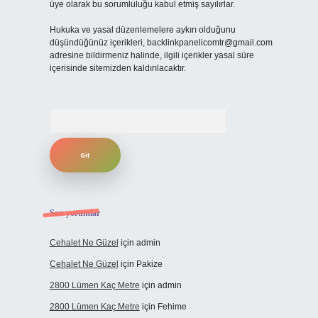
üye olarak bu sorumluluğu kabul etmiş sayılırlar.
Hukuka ve yasal düzenlemelere aykırı olduğunu
düşündüğünüz içerikleri,
backlinkpanelicomtr@gmail.com
adresine bildirmeniz halinde, ilgili içerikler yasal süre
içerisinde sitemizden kaldırılacaktır.
Arama
Son yorumlar
Cehalet Ne Güzel
için
admin
Cehalet Ne Güzel
için
Pakize
2800 Lümen Kaç Metre
için
admin
2800 Lümen Kaç Metre
için
Fehime