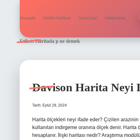
Anasayfa
Gizlilik Politikası
Yasal Uyarı
Hakkımızda
Etiket:
Haritada p ne demek
Davison Harita Neyi 
Tarih: Eylül 29, 2024
Harita ölçekleri neyi ifade eder? Çizilen arazini
kullanılan indirgeme oranına ölçek denir. Harita
hesaplanır. İlişki haritası nedir? Araştırma modü