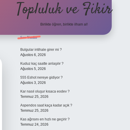
Topluluk ve Fikir
Birlikte öğren, birlikte ilham al!
Sidebar
Son Yazılar
grand oper
Bulgular intihale girer mi ?
Ağustos 6, 2026
Kuduz kaç saatte anlaşılır ?
Ağustos 5, 2026
555 Eshot nereye gidiyor ?
Ağustos 3, 2026
Kar nasıl oluşur kısaca eodev ?
Temmuz 25, 2026
Aspendos saat kaça kadar açık ?
Temmuz 25, 2026
Kas ağrısını en hızlı ne geçirir ?
Temmuz 24, 2026