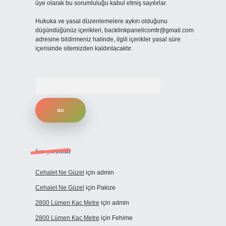
üye olarak bu sorumluluğu kabul etmiş sayılırlar.
Hukuka ve yasal düzenlemelere aykırı olduğunu
düşündüğünüz içerikleri,
backlinkpanelicomtr@gmail.com
adresine bildirmeniz halinde, ilgili içerikler yasal süre
içerisinde sitemizden kaldırılacaktır.
Arama
Son yorumlar
Cehalet Ne Güzel
için
admin
Cehalet Ne Güzel
için
Pakize
2800 Lümen Kaç Metre
için
admin
2800 Lümen Kaç Metre
için
Fehime