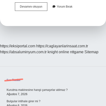
Hırvatça
Devamını okuyun
Yorum Bırak
Öğrenmek
Zor
Mu
https://eksiportal.com
https://caglayanlarinsaat.com.tr
https://absaluminyum.com.tr
knight online
nttgame
Sitemap
Sidebar
Son Yazılar
Kurutma makinesine hangi çamaşırlar atılmaz ?
Ağustos 7, 2026
Bulgular intihale girer mi ?
Ağustos 6, 2026