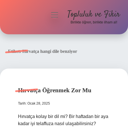
Topluluk ve Fikir
menüyü
aç
Birlikte öğren, birlikte ilham al!
Anasayfa
Gizlilik Politikası
Etiket:
Hırvatça hangi dile benziyor
Yasal Uyarı
Hakkımızda
Hırvatça Öğrenmek Zor Mu
Tarih: Ocak 28, 2025
Hırvatça kolay bir dil mi? Bir haftadan bir aya
kadar iyi telaffuza nasıl ulaşabilirsiniz?