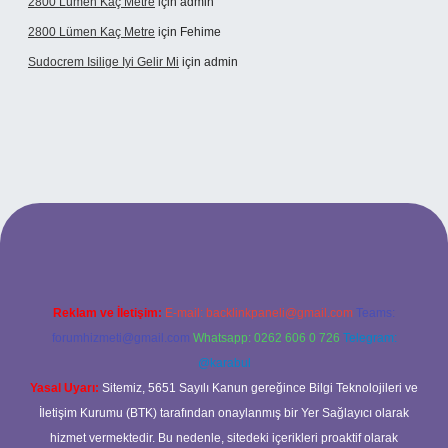
2800 Lümen Kaç Metre
için
admin
2800 Lümen Kaç Metre
için
Fehime
Sudocrem Isilige Iyi Gelir Mi
için
admin
grand opera bet giriş
Reklam ve İletişim:
E-mail:
backlinkpaneli@gmail.com
Teams:
forumhizmeti@gmail.com
Whatsapp: 0262 606 0 726
Telegram:
@karabul
Yasal Uyarı:
Sitemiz, 5651 Sayılı Kanun gereğince Bilgi Teknolojileri ve
İletişim Kurumu (BTK) tarafından onaylanmış bir Yer Sağlayıcı olarak
hizmet vermektedir. Bu nedenle, sitedeki içerikleri proaktif olarak