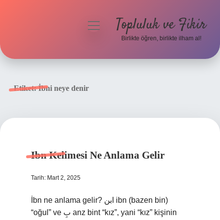
Topluluk ve Fikir
menüyü
aç
Birlikte öğren, birlikte ilham al!
Anasayfa
Gizlilik Politikası
Etiket:
İbni neye denir
Yasal Uyarı
Hakkımızda
Ibn Kelimesi Ne Anlama Gelir
Tarih: Mart 2, 2025
İbn ne anlama gelir? ابن ibn (bazen bin)
“oğul” ve بِ anz bint “kız”, yani “kız” kişinin