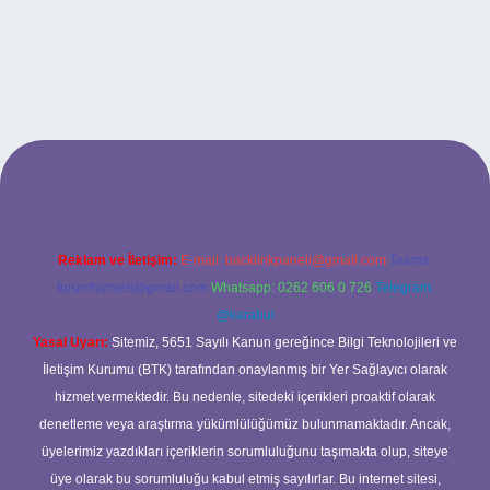
grand opera bet giriş
Reklam ve İletişim:
E-mail:
backlinkpaneli@gmail.com
Teams:
forumhizmeti@gmail.com
Whatsapp: 0262 606 0 726
Telegram:
@karabul
Yasal Uyarı:
Sitemiz, 5651 Sayılı Kanun gereğince Bilgi Teknolojileri ve
İletişim Kurumu (BTK) tarafından onaylanmış bir Yer Sağlayıcı olarak
hizmet vermektedir. Bu nedenle, sitedeki içerikleri proaktif olarak
denetleme veya araştırma yükümlülüğümüz bulunmamaktadır. Ancak,
üyelerimiz yazdıkları içeriklerin sorumluluğunu taşımakta olup, siteye
üye olarak bu sorumluluğu kabul etmiş sayılırlar. Bu internet sitesi,