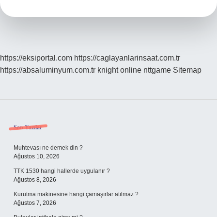
Anlama
Gelir
https://eksiportal.com
https://caglayanlarinsaat.com.tr
https://absaluminyum.com.tr
knight online
nttgame
Sitemap
Sidebar
Son Yazılar
Muhtevası ne demek din ?
Ağustos 10, 2026
TTK 1530 hangi hallerde uygulanır ?
Ağustos 8, 2026
Kurutma makinesine hangi çamaşırlar atılmaz ?
Ağustos 7, 2026