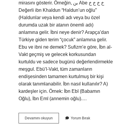
mirasını gösterir. Örneğin, بن Abe خ خ خ خ
Değerli ibn Khaldun “Haldun’un oğlu”
(Haldunlar veya kendi adı veya bu özel
durumda uzak bir atanın önemli adı)
anlamına gelir. İbni neye denir? Arapça’dan
Türkiye giden terim “çocuk” anlamına gelir.
Ebu ve ibni ne demek? Sufizm’e göre, İbn al-
Vakt geçmiş ve gelecek korkusundan
kurtuldu ve sadece bugünü değerlendirmekle
meşgul. Ebü’l-Vakt, tüm zamanların
endişesinden tamamen kurtulmuş bir kişi
olarak tanımlanabilir. İbn nasıl kullanılır? A)
kardeşler için. Örnek: İbn Ebī (Babamın
Oğlu), İbn Emī (annemin oğlu).…
Ibn
Devamını okuyun
Yorum Bırak
Kelimesi
Ne