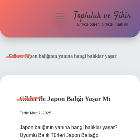
Topluluk ve Fikir
menüyü
aç
Birlikte öğren, birlikte ilham al!
Anasayfa
Gizlilik Politikası
Etiket:
Japon balığının yanına hangi balıklar yaşar
Yasal Uyarı
Hakkımızda
Ciklet Ile Japon Balığı Yaşar Mı
Tarih: Mart 7, 2025
Japon balığının yanına hangi balıklar yaşar?
Uyumlu Balık Türleri Japon Baliağoi