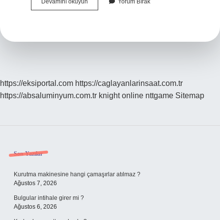
Ciklet
Devamını okuyun
Yorum Bırak
Ile
Japon
Balığı
Yaşar
Mı
https://eksiportal.com
https://caglayanlarinsaat.com.tr
https://absaluminyum.com.tr
knight online
nttgame
Sitemap
Sidebar
Son Yazılar
Kurutma makinesine hangi çamaşırlar atılmaz ?
Ağustos 7, 2026
Bulgular intihale girer mi ?
Ağustos 6, 2026