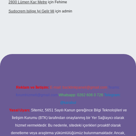
2800 Lümen Kaç Metre
için
Fehime
Sudocrem Isilige Iyi Gelir Mi
için
admin
nd opera bet giriş
Reklam ve İletişim:
E-mail:
backlinkpaneli@gmail.com
Teams:
forumhizmeti@gmail.com
Whatsapp: 0262 606 0 726
Telegram:
@karabul
Yasal Uyarı:
Sitemiz, 5651 Sayılı Kanun gereğince Bilgi Teknolojileri ve
İletişim Kurumu (BTK) tarafından onaylanmış bir Yer Sağlayıcı olarak
hizmet vermektedir. Bu nedenle, sitedeki içerikleri proaktif olarak
denetleme veya araştırma yükümlülüğümüz bulunmamaktadır. Ancak,