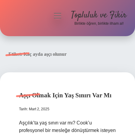
Topluluk ve Fikir
menüyü
aç
Birlikte öğren, birlikte ilham al!
Anasayfa
Gizlilik Politikası
Etiket:
Kaç ayda aşçı olunur
Yasal Uyarı
Hakkımızda
Aşçı Olmak Için Yaş Sınırı Var Mı
Tarih: Mart 2, 2025
Aşçılık’ta yaş sınırı var mı? Cook’u
profesyonel bir mesleğe dönüştürmek isteyen