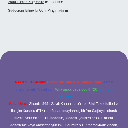
2800 Lümen Kaç Metre
için
Fehime
Sudocrem Isilige Iyi Gelir Mi
için
admin
rand opera bet giriş
Reklam ve İletişim:
E-mail:
backlinkpaneli@gmail.com
Teams:
forumhizmeti@gmail.com
Whatsapp: 0262 606 0 726
Telegram:
@karabul
Yasal Uyarı:
Sitemiz, 5651 Sayılı Kanun gereğince Bilgi Teknolojileri ve
İletişim Kurumu (BTK) tarafından onaylanmış bir Yer Sağlayıcı olarak
hizmet vermektedir. Bu nedenle, sitedeki içerikleri proaktif olarak
denetleme veya araştırma yükümlülüğümüz bulunmamaktadır. Ancak,