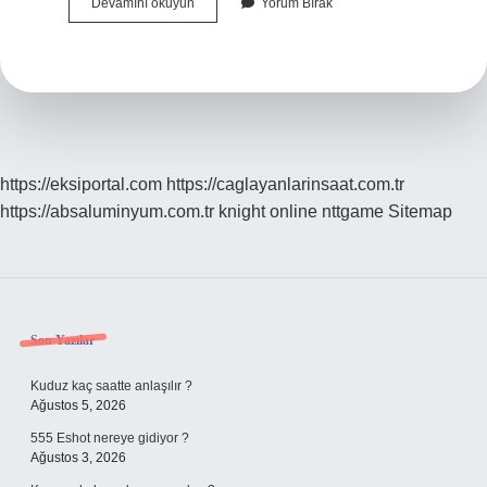
Aşçı
Devamını okuyun
Yorum Bırak
Olmak
Için
Yaş
Sınırı
Var
Mı
https://eksiportal.com
https://caglayanlarinsaat.com.tr
https://absaluminyum.com.tr
knight online
nttgame
Sitemap
Sidebar
Son Yazılar
Kuduz kaç saatte anlaşılır ?
Ağustos 5, 2026
555 Eshot nereye gidiyor ?
Ağustos 3, 2026