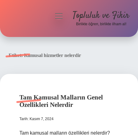
Topluluk ve Fikir
menüyü
aç
Birlikte öğren, birlikte ilham al!
Anasayfa
Gizlilik Politikası
Etiket:
Kamusal hizmetler nelerdir
Yasal Uyarı
Hakkımızda
Tam Kamusal Malların Genel
Özellikleri Nelerdir
Tarih: Kasım 7, 2024
Tam kamusal malların özellikleri nelerdir?