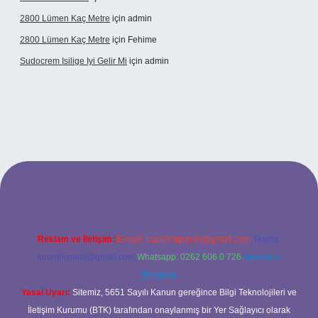
2800 Lümen Kaç Metre
için
admin
2800 Lümen Kaç Metre
için
Fehime
Sudocrem Isilige Iyi Gelir Mi
için
admin
and opera bet giriş
Reklam ve İletişim:
E-mail:
backlinkpaneli@gmail.com
Teams:
forumhizmeti@gmail.com
Whatsapp: 0262 606 0 726
Telegram:
@karabul
Yasal Uyarı:
Sitemiz, 5651 Sayılı Kanun gereğince Bilgi Teknolojileri ve
İletişim Kurumu (BTK) tarafından onaylanmış bir Yer Sağlayıcı olarak