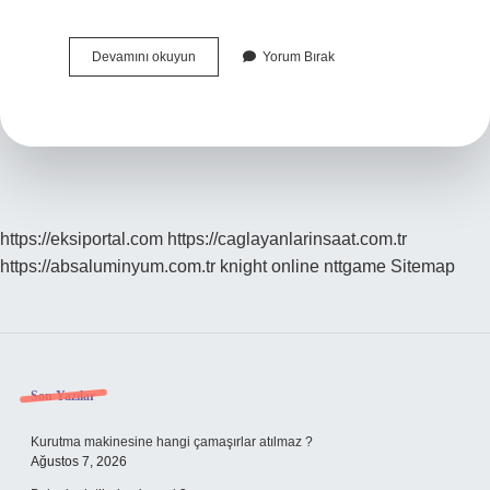
Tam
Devamını okuyun
Yorum Bırak
Kamusal
Malların
Genel
Özellikleri
Nelerdir
https://eksiportal.com
https://caglayanlarinsaat.com.tr
https://absaluminyum.com.tr
knight online
nttgame
Sitemap
Sidebar
Son Yazılar
Kurutma makinesine hangi çamaşırlar atılmaz ?
Ağustos 7, 2026