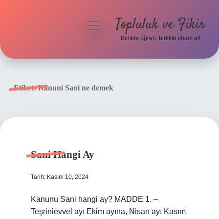
Topluluk ve Fikir
menüyü
aç
Birlikte öğren, birlikte ilham al!
Anasayfa
Gizlilik Politikası
Etiket:
Kânuni Sani ne demek
Yasal Uyarı
Hakkımızda
Sani Hangi Ay
Tarih: Kasım 10, 2024
Kanunu Sani hangi ay? MADDE 1. –
Teşrinievvel ayı Ekim ayına, Nisan ayı Kasım