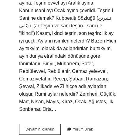
ayına, Teşrinievvel ayı Aralık ayına,
Kanunusani ayı Ocak ayına çevrildi. Teşrin-i
Sani ne demek? Kubbealtı Sözlüğü (ﺗﺸﺮﻳﻦ
ﺛﺎﻧﻰ) i. (ar. teşrіn ve ѕānі teşrіn-i ѕānі ile
“ikinci”) Kasım, ikinci teşrin, son teşrin: İlk ay
iyi geçti. Ayların isimleri nelerdir? Bazen Hicri
ay takvimi olarak da adlandırılan bu takvim,
ayın dünya etrafındaki dönüşüne göre
tanımlanır. Bir yıl, Muharrem, Safer,
Rebiülevvel, Rebiülahir, Cemaziyelevvel,
Cemaziyelahir, Recep, Şaban, Ramazan,
Şevval, Zilkade ve Zilhicce adlı aylardan
oluşur. Rumi aylar nelerdir? Zemheri, Güçlük,
Mart, Nisan, Mayıs, Kiraz, Ocak, Ağustos, İlk
Sonbahar, Orta…
Sani
Devamını okuyun
Yorum Bırak
Hangi