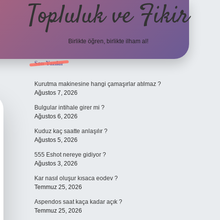
Topluluk ve Fikir
Birlikte öğren, birlikte ilham al!
Sidebar
Son Yazılar
grand oper
Kurutma makinesine hangi çamaşırlar atılmaz ?
Ağustos 7, 2026
Bulgular intihale girer mi ?
Ağustos 6, 2026
Kuduz kaç saatte anlaşılır ?
Ağustos 5, 2026
555 Eshot nereye gidiyor ?
Ağustos 3, 2026
Kar nasıl oluşur kısaca eodev ?
Temmuz 25, 2026
Aspendos saat kaça kadar açık ?
Temmuz 25, 2026