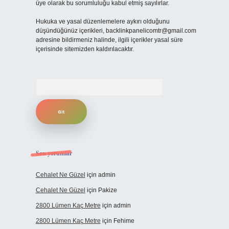
üye olarak bu sorumluluğu kabul etmiş sayılırlar.
Hukuka ve yasal düzenlemelere aykırı olduğunu
düşündüğünüz içerikleri,
backlinkpanelicomtr@gmail.com
adresine bildirmeniz halinde, ilgili içerikler yasal süre
içerisinde sitemizden kaldırılacaktır.
Arama
Son yorumlar
Cehalet Ne Güzel
için
admin
Cehalet Ne Güzel
için
Pakize
2800 Lümen Kaç Metre
için
admin
2800 Lümen Kaç Metre
için
Fehime