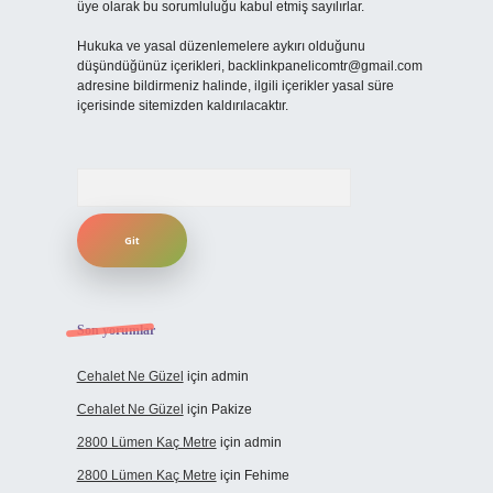
üye olarak bu sorumluluğu kabul etmiş sayılırlar.
Hukuka ve yasal düzenlemelere aykırı olduğunu
düşündüğünüz içerikleri,
backlinkpanelicomtr@gmail.com
adresine bildirmeniz halinde, ilgili içerikler yasal süre
içerisinde sitemizden kaldırılacaktır.
Arama
Son yorumlar
Cehalet Ne Güzel
için
admin
Cehalet Ne Güzel
için
Pakize
2800 Lümen Kaç Metre
için
admin
2800 Lümen Kaç Metre
için
Fehime