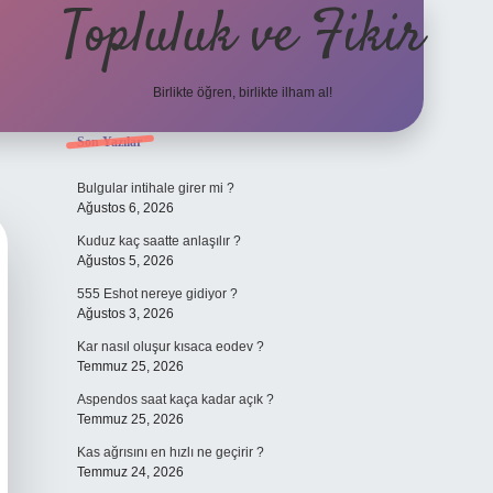
Topluluk ve Fikir
Birlikte öğren, birlikte ilham al!
Sidebar
Son Yazılar
grand opera
Bulgular intihale girer mi ?
Ağustos 6, 2026
Kuduz kaç saatte anlaşılır ?
Ağustos 5, 2026
555 Eshot nereye gidiyor ?
Ağustos 3, 2026
Kar nasıl oluşur kısaca eodev ?
Temmuz 25, 2026
Aspendos saat kaça kadar açık ?
Temmuz 25, 2026
Kas ağrısını en hızlı ne geçirir ?
Temmuz 24, 2026