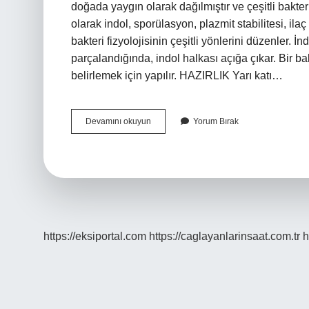
doğada yaygın olarak dağılmıştır ve çeşitli bakteri
olarak indol, sporülasyon, plazmit stabilitesi, il
bakteri fizyolojisinin çeşitli yönlerini düzenler. İn
parçalandığında, indol halkası açığa çıkar. Bir ba
belirlemek için yapılır. HAZIRLIK Yarı katı…
İNdol
Devamını okuyun
Yorum Bırak
Testi
Ne
Için
Kullanılır
https://eksiportal.com
https://caglayanlarinsaat.com.tr
h