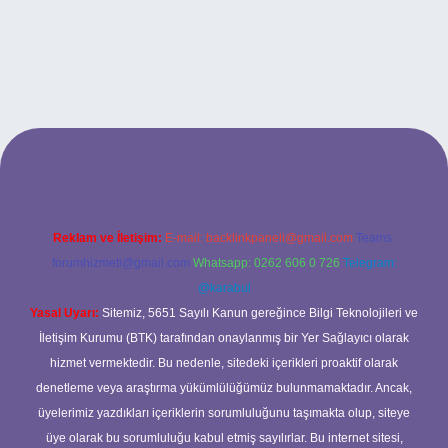
nd opera bet giriş
Reklam ve İletişim:
E-mail:
backlinkpaneli@gmail.com
Teams:
forumhizmeti@gmail.com
Whatsapp: 0262 606 0 726
Telegram:
@karabul
Yasal Uyarı:
Sitemiz, 5651 Sayılı Kanun gereğince Bilgi Teknolojileri ve
İletişim Kurumu (BTK) tarafından onaylanmış bir Yer Sağlayıcı olarak
hizmet vermektedir. Bu nedenle, sitedeki içerikleri proaktif olarak
denetleme veya araştırma yükümlülüğümüz bulunmamaktadır. Ancak,
üyelerimiz yazdıkları içeriklerin sorumluluğunu taşımakta olup, siteye
üye olarak bu sorumluluğu kabul etmiş sayılırlar. Bu internet sitesi,