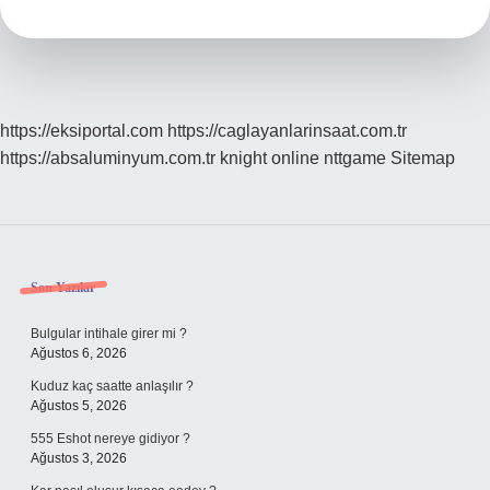
https://eksiportal.com
https://caglayanlarinsaat.com.tr
https://absaluminyum.com.tr
knight online
nttgame
Sitemap
Sidebar
Son Yazılar
Bulgular intihale girer mi ?
Ağustos 6, 2026
Kuduz kaç saatte anlaşılır ?
Ağustos 5, 2026
555 Eshot nereye gidiyor ?
Ağustos 3, 2026