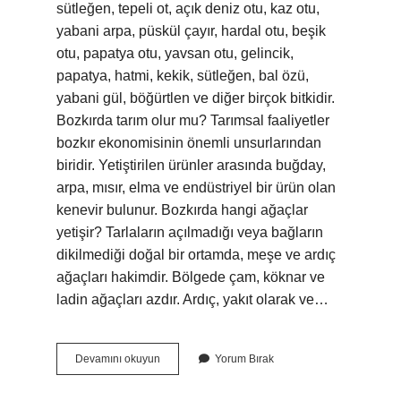
sütleğen, tepeli ot, açık deniz otu, kaz otu,
yabani arpa, püskül çayır, hardal otu, beşik
otu, papatya otu, yavsan otu, gelincik,
papatya, hatmi, kekik, sütleğen, bal özü,
yabani gül, böğürtlen ve diğer birçok bitkidir.
Bozkırda tarım olur mu? Tarımsal faaliyetler
bozkır ekonomisinin önemli unsurlarından
biridir. Yetiştirilen ürünler arasında buğday,
arpa, mısır, elma ve endüstriyel bir ürün olan
kenevir bulunur. Bozkırda hangi ağaçlar
yetişir? Tarlaların açılmadığı veya bağların
dikilmediği doğal bir ortamda, meşe ve ardıç
ağaçları hakimdir. Bölgede çam, köknar ve
ladin ağaçları azdır. Ardıç, yakıt olarak ve…
Bozkırda
Devamını okuyun
Yorum Bırak
Ne
Yetişir