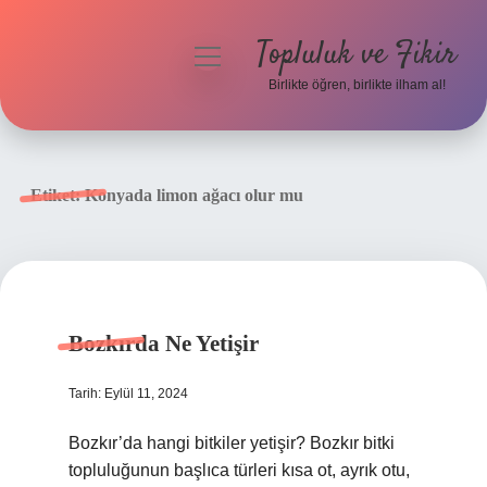
Topluluk ve Fikir
menüyü
aç
Birlikte öğren, birlikte ilham al!
Anasayfa
Gizlilik Politikası
Etiket:
Konyada limon ağacı olur mu
Yasal Uyarı
Hakkımızda
Bozkırda Ne Yetişir
Tarih: Eylül 11, 2024
Bozkır’da hangi bitkiler yetişir? Bozkır bitki
topluluğunun başlıca türleri kısa ot, ayrık otu,